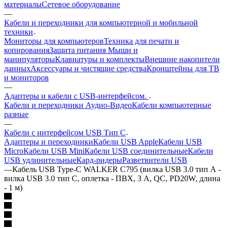
материалы
Сетевое оборудование
—
Кабели и переходники для компьютерной и мобильной
техники
Мониторы для компьютеров
Техника для печати и
копирования
Защита питания
Мыши и
манипуляторы
Клавиатуры и комплекты
Внешние накопители
данных
Аксессуары и чистящие средства
Кронштейны для ТВ
и мониторов
—
Адаптеры и кабели с USB-интерфейсом.
Кабели и переходники Аудио-Видео
Кабели компьютерные
разные
—
Кабели с интерфейсом USB Тип С
Адаптеры и переходники
Кабели USB Apple
Кабели USB
Micro
Кабели USB Mini
Кабели USB соединительные
Кабели
USB удлинительные
Кард-ридеры
Разветвители USB
—
Кабель USB Type-C WALKER C795 (вилка USB 3.0 тип А -
вилка USB 3.0 тип С, оплетка - ПВХ, 3 А, QC, PD20W, длина
- 1 м)