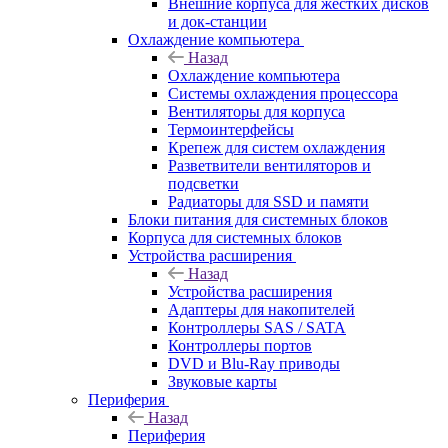
Внешние корпуса для жестких дисков
и док-станции
Охлаждение компьютера
Назад
Охлаждение компьютера
Системы охлаждения процессора
Вентиляторы для корпуса
Термоинтерфейсы
Крепеж для систем охлаждения
Разветвители вентиляторов и
подсветки
Радиаторы для SSD и памяти
Блоки питания для системных блоков
Корпуса для системных блоков
Устройства расширения
Назад
Устройства расширения
Адаптеры для накопителей
Контроллеры SAS / SATA
Контроллеры портов
DVD и Blu-Ray приводы
Звуковые карты
Периферия
Назад
Периферия