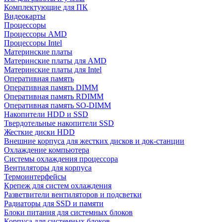
Комплектующие для ПК
Видеокарты
Процессоры
Процессоры AMD
Процессоры Intel
Материнские платы
Материнские платы для AMD
Материнские платы для Intel
Оперативная память
Оперативная память DIMM
Оперативная память RDIMM
Оперативная память SO-DIMM
Накопители HDD и SSD
Твердотельные накопители SSD
Жесткие диски HDD
Внешние корпуса для жестких дисков и док-станции
Охлаждение компьютера
Системы охлаждения процессора
Вентиляторы для корпуса
Термоинтерфейсы
Крепеж для систем охлаждения
Разветвители вентиляторов и подсветки
Радиаторы для SSD и памяти
Блоки питания для системных блоков
Корпуса для системных блоков