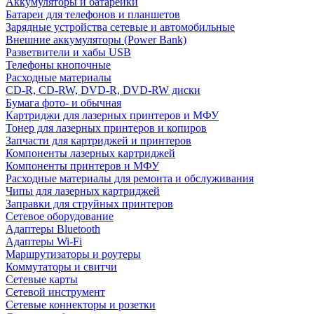
Аккумуляторы и батарейки
Батареи для телефонов и планшетов
Зарядные устройства сетевые и автомобильные
Внешние аккумуляторы (Power Bank)
Разветвители и хабы USB
Телефоны кнопочные
Расходные материалы
CD-R, CD-RW, DVD-R, DVD-RW диски
Бумага фото- и обычная
Картриджи для лазерных принтеров и МФУ
Тонер для лазерных принтеров и копиров
Запчасти для картриджей и принтеров
Компоненты лазерных картриджей
Компоненты принтеров и МФУ
Расходные материалы для ремонта и обслуживания
Чипы для лазерных картриджей
Заправки для струйных принтеров
Сетевое оборудование
Адаптеры Bluetooth
Адаптеры Wi-Fi
Маршрутизаторы и роутеры
Коммутаторы и свитчи
Сетевые карты
Сетевой инструмент
Сетевые коннекторы и розетки