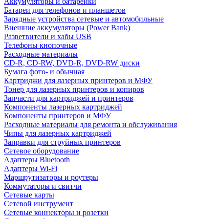
Аккумуляторы и батарейки
Батареи для телефонов и планшетов
Зарядные устройства сетевые и автомобильные
Внешние аккумуляторы (Power Bank)
Разветвители и хабы USB
Телефоны кнопочные
Расходные материалы
CD-R, CD-RW, DVD-R, DVD-RW диски
Бумага фото- и обычная
Картриджи для лазерных принтеров и МФУ
Тонер для лазерных принтеров и копиров
Запчасти для картриджей и принтеров
Компоненты лазерных картриджей
Компоненты принтеров и МФУ
Расходные материалы для ремонта и обслуживания
Чипы для лазерных картриджей
Заправки для струйных принтеров
Сетевое оборудование
Адаптеры Bluetooth
Адаптеры Wi-Fi
Маршрутизаторы и роутеры
Коммутаторы и свитчи
Сетевые карты
Сетевой инструмент
Сетевые коннекторы и розетки