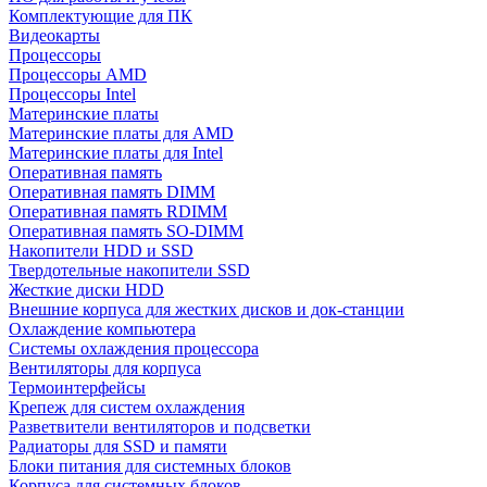
Комплектующие для ПК
Видеокарты
Процессоры
Процессоры AMD
Процессоры Intel
Материнские платы
Материнские платы для AMD
Материнские платы для Intel
Оперативная память
Оперативная память DIMM
Оперативная память RDIMM
Оперативная память SO-DIMM
Накопители HDD и SSD
Твердотельные накопители SSD
Жесткие диски HDD
Внешние корпуса для жестких дисков и док-станции
Охлаждение компьютера
Системы охлаждения процессора
Вентиляторы для корпуса
Термоинтерфейсы
Крепеж для систем охлаждения
Разветвители вентиляторов и подсветки
Радиаторы для SSD и памяти
Блоки питания для системных блоков
Корпуса для системных блоков