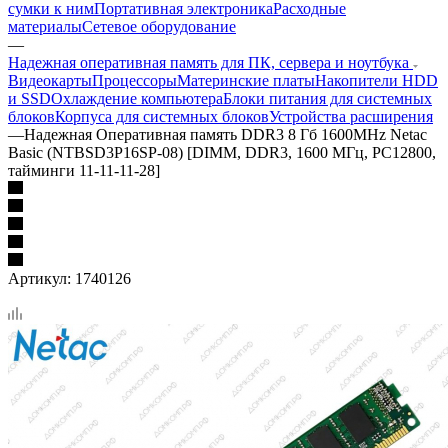
сумки к ним
Портативная электроника
Расходные
материалы
Сетевое оборудование
—
Надежная оперативная память для ПК, сервера и ноутбука
Видеокарты
Процессоры
Материнские платы
Накопители HDD
и SSD
Охлаждение компьютера
Блоки питания для системных
блоков
Корпуса для системных блоков
Устройства расширения
—
Надежная Оперативная память DDR3 8 Гб 1600MHz Netac
Basic (NTBSD3P16SP-08) [DIMM, DDR3, 1600 МГц, PC12800,
тайминги 11-11-11-28]
Артикул:
1740126