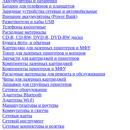
Аккумуляторы и батарейки
Батареи для телефонов и планшетов
Зарядные устройства сетевые и автомобильные
Внешние аккумуляторы (Power Bank)
Разветвители и хабы USB
Телефоны кнопочные
Расходные материалы
CD-R, CD-RW, DVD-R, DVD-RW диски
Бумага фото- и обычная
Картриджи для лазерных принтеров и МФУ
Тонер для лазерных принтеров и копиров
Запчасти для картриджей и принтеров
Компоненты лазерных картриджей
Компоненты принтеров и МФУ
Расходные материалы для ремонта и обслуживания
Чипы для лазерных картриджей
Заправки для струйных принтеров
Сетевое оборудование
Адаптеры Bluetooth
Адаптеры Wi-Fi
Маршрутизаторы и роутеры
Коммутаторы и свитчи
Сетевые карты
Сетевой инструмент
Сетевые коннекторы и розетки