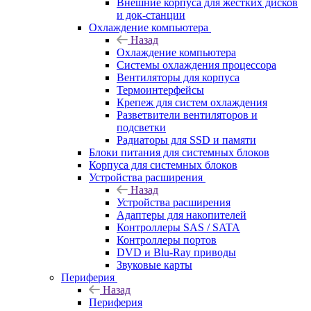
Внешние корпуса для жестких дисков
и док-станции
Охлаждение компьютера
Назад
Охлаждение компьютера
Системы охлаждения процессора
Вентиляторы для корпуса
Термоинтерфейсы
Крепеж для систем охлаждения
Разветвители вентиляторов и
подсветки
Радиаторы для SSD и памяти
Блоки питания для системных блоков
Корпуса для системных блоков
Устройства расширения
Назад
Устройства расширения
Адаптеры для накопителей
Контроллеры SAS / SATA
Контроллеры портов
DVD и Blu-Ray приводы
Звуковые карты
Периферия
Назад
Периферия