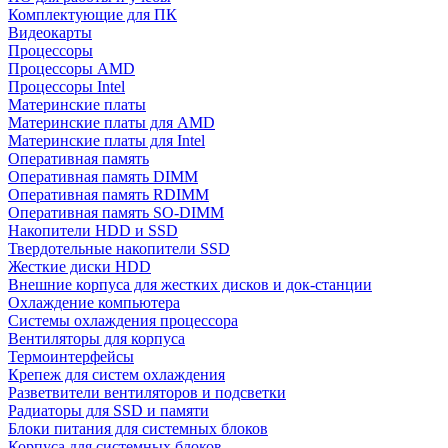
Комплектующие для ПК
Видеокарты
Процессоры
Процессоры AMD
Процессоры Intel
Материнские платы
Материнские платы для AMD
Материнские платы для Intel
Оперативная память
Оперативная память DIMM
Оперативная память RDIMM
Оперативная память SO-DIMM
Накопители HDD и SSD
Твердотельные накопители SSD
Жесткие диски HDD
Внешние корпуса для жестких дисков и док-станции
Охлаждение компьютера
Системы охлаждения процессора
Вентиляторы для корпуса
Термоинтерфейсы
Крепеж для систем охлаждения
Разветвители вентиляторов и подсветки
Радиаторы для SSD и памяти
Блоки питания для системных блоков
Корпуса для системных блоков