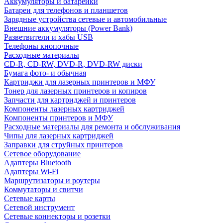
Аккумуляторы и батарейки
Батареи для телефонов и планшетов
Зарядные устройства сетевые и автомобильные
Внешние аккумуляторы (Power Bank)
Разветвители и хабы USB
Телефоны кнопочные
Расходные материалы
CD-R, CD-RW, DVD-R, DVD-RW диски
Бумага фото- и обычная
Картриджи для лазерных принтеров и МФУ
Тонер для лазерных принтеров и копиров
Запчасти для картриджей и принтеров
Компоненты лазерных картриджей
Компоненты принтеров и МФУ
Расходные материалы для ремонта и обслуживания
Чипы для лазерных картриджей
Заправки для струйных принтеров
Сетевое оборудование
Адаптеры Bluetooth
Адаптеры Wi-Fi
Маршрутизаторы и роутеры
Коммутаторы и свитчи
Сетевые карты
Сетевой инструмент
Сетевые коннекторы и розетки