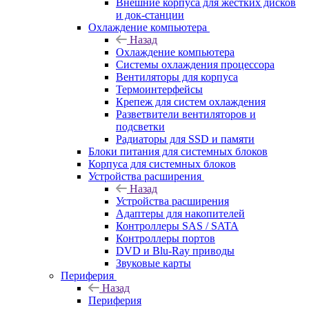
Внешние корпуса для жестких дисков
и док-станции
Охлаждение компьютера
Назад
Охлаждение компьютера
Системы охлаждения процессора
Вентиляторы для корпуса
Термоинтерфейсы
Крепеж для систем охлаждения
Разветвители вентиляторов и
подсветки
Радиаторы для SSD и памяти
Блоки питания для системных блоков
Корпуса для системных блоков
Устройства расширения
Назад
Устройства расширения
Адаптеры для накопителей
Контроллеры SAS / SATA
Контроллеры портов
DVD и Blu-Ray приводы
Звуковые карты
Периферия
Назад
Периферия