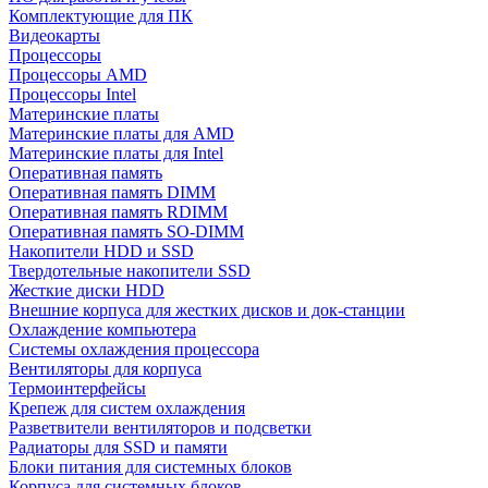
Комплектующие для ПК
Видеокарты
Процессоры
Процессоры AMD
Процессоры Intel
Материнские платы
Материнские платы для AMD
Материнские платы для Intel
Оперативная память
Оперативная память DIMM
Оперативная память RDIMM
Оперативная память SO-DIMM
Накопители HDD и SSD
Твердотельные накопители SSD
Жесткие диски HDD
Внешние корпуса для жестких дисков и док-станции
Охлаждение компьютера
Системы охлаждения процессора
Вентиляторы для корпуса
Термоинтерфейсы
Крепеж для систем охлаждения
Разветвители вентиляторов и подсветки
Радиаторы для SSD и памяти
Блоки питания для системных блоков
Корпуса для системных блоков