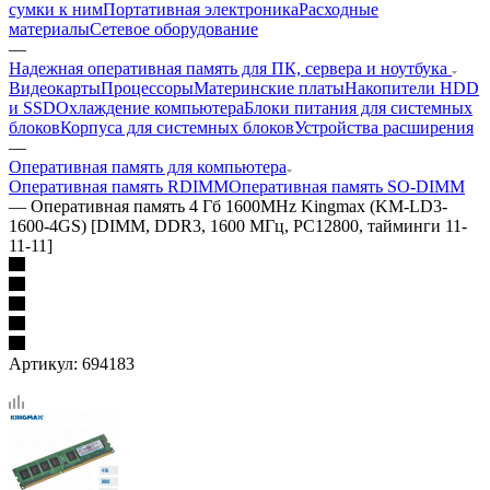
сумки к ним
Портативная электроника
Расходные
материалы
Сетевое оборудование
—
Надежная оперативная память для ПК, сервера и ноутбука
Видеокарты
Процессоры
Материнские платы
Накопители HDD
и SSD
Охлаждение компьютера
Блоки питания для системных
блоков
Корпуса для системных блоков
Устройства расширения
—
Оперативная память для компьютера
Оперативная память RDIMM
Оперативная память SO-DIMM
—
Оперативная память 4 Гб 1600MHz Kingmax (KM-LD3-
1600-4GS) [DIMM, DDR3, 1600 МГц, PC12800, тайминги 11-
11-11]
Артикул:
694183