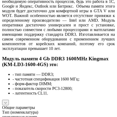
необходимую оперативность процессов, будь это работа в 1С,
Google и Яндекс, Outlook или Битрикс. Объема памяти этого
модуля будет достаточно для комфортной игры в GTA V или
WOT. Важной особенностью является отсутствие привязки к
определенному производителю — Intel или AMD. Модуль
оперативки достаточно универсален и прост с установке,
полностью совместим с любыми процессорами и матплатами
имеющими поддержку стандарта DDR3. Изготавливается на
самом современном оборудовании с применением лучших
компонентов от корейских компаний, поэтому его срок
эксплуатации превышает 10 лет.
Модуль памяти 4 Gb DDR3 1600MHz Kingmax
(KM-LD3-1600-4GS) это:
- тип памяти — DDR3;
- частотная спецификация 1600 МГц;
- форм-фактор DIMM;
- показатель скорости PC3-12800;
- латентность CL11.
Общие параметры
Тип (номенклатура)
оперативная память