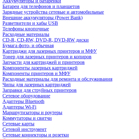
Аккумуляторы и батарейки
Батареи для телефонов и планшетов
Зарядные устройства сетевые и автомобильные
Внешние аккумуляторы (Power Bank)
Разветвители и хабы USB
Телефоны кнопочные
Расходные материалы
CD-R, CD-RW, DVD-R, DVD-RW диски
Бумага фото- и обычная
Картриджи для лазерных принтеров и МФУ
Тонер для лазерных принтеров и копиров
Запчасти для картриджей и принтеров
Компоненты лазерных картриджей
Компоненты принтеров и МФУ
Расходные материалы для ремонта и обслуживания
Чипы для лазерных картриджей
Заправки для струйных принтеров
Сетевое оборудование
Адаптеры Bluetooth
Адаптеры Wi-Fi
Маршрутизаторы и роутеры
Коммутаторы и свитчи
Сетевые карты
Сетевой инструмент
Сетевые коннекторы и розетки