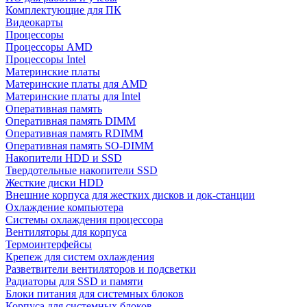
Комплектующие для ПК
Видеокарты
Процессоры
Процессоры AMD
Процессоры Intel
Материнские платы
Материнские платы для AMD
Материнские платы для Intel
Оперативная память
Оперативная память DIMM
Оперативная память RDIMM
Оперативная память SO-DIMM
Накопители HDD и SSD
Твердотельные накопители SSD
Жесткие диски HDD
Внешние корпуса для жестких дисков и док-станции
Охлаждение компьютера
Системы охлаждения процессора
Вентиляторы для корпуса
Термоинтерфейсы
Крепеж для систем охлаждения
Разветвители вентиляторов и подсветки
Радиаторы для SSD и памяти
Блоки питания для системных блоков
Корпуса для системных блоков