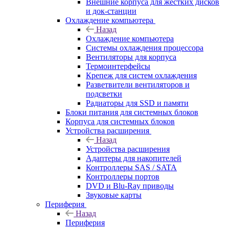
Внешние корпуса для жестких дисков
и док-станции
Охлаждение компьютера
Назад
Охлаждение компьютера
Системы охлаждения процессора
Вентиляторы для корпуса
Термоинтерфейсы
Крепеж для систем охлаждения
Разветвители вентиляторов и
подсветки
Радиаторы для SSD и памяти
Блоки питания для системных блоков
Корпуса для системных блоков
Устройства расширения
Назад
Устройства расширения
Адаптеры для накопителей
Контроллеры SAS / SATA
Контроллеры портов
DVD и Blu-Ray приводы
Звуковые карты
Периферия
Назад
Периферия