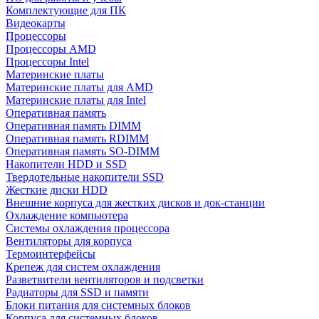
Комплектующие для ПК
Видеокарты
Процессоры
Процессоры AMD
Процессоры Intel
Материнские платы
Материнские платы для AMD
Материнские платы для Intel
Оперативная память
Оперативная память DIMM
Оперативная память RDIMM
Оперативная память SO-DIMM
Накопители HDD и SSD
Твердотельные накопители SSD
Жесткие диски HDD
Внешние корпуса для жестких дисков и док-станции
Охлаждение компьютера
Системы охлаждения процессора
Вентиляторы для корпуса
Термоинтерфейсы
Крепеж для систем охлаждения
Разветвители вентиляторов и подсветки
Радиаторы для SSD и памяти
Блоки питания для системных блоков
Корпуса для системных блоков