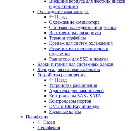
Внешние корпуса для жестких дисков
и док-станции
Охлаждение компьютера
Назад
Охлаждение компьютера
Системы охлаждения процессора
Вентиляторы для корпуса
Термоинтерфейсы
Крепеж для систем охлаждения
Разветвители вентиляторов и
подсветки
Радиаторы для SSD и памяти
Блоки питания для системных блоков
Корпуса для системных блоков
Устройства расширения
Назад
Устройства расширения
Адаптеры для накопителей
Контроллеры SAS / SATA
Контроллеры портов
DVD и Blu-Ray приводы
Звуковые карты
Периферия
Назад
Периферия