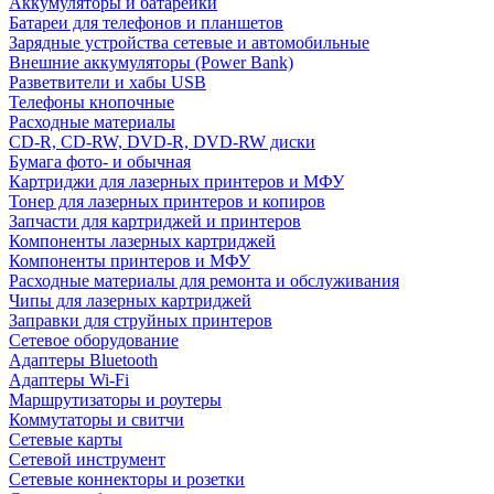
Аккумуляторы и батарейки
Батареи для телефонов и планшетов
Зарядные устройства сетевые и автомобильные
Внешние аккумуляторы (Power Bank)
Разветвители и хабы USB
Телефоны кнопочные
Расходные материалы
CD-R, CD-RW, DVD-R, DVD-RW диски
Бумага фото- и обычная
Картриджи для лазерных принтеров и МФУ
Тонер для лазерных принтеров и копиров
Запчасти для картриджей и принтеров
Компоненты лазерных картриджей
Компоненты принтеров и МФУ
Расходные материалы для ремонта и обслуживания
Чипы для лазерных картриджей
Заправки для струйных принтеров
Сетевое оборудование
Адаптеры Bluetooth
Адаптеры Wi-Fi
Маршрутизаторы и роутеры
Коммутаторы и свитчи
Сетевые карты
Сетевой инструмент
Сетевые коннекторы и розетки