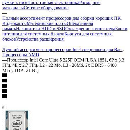
сумки к ним
Портативная электроника
Расходные
материалы
Сетевое оборудование
—
Полный ассортимент процессоров для сборки хороших ПК
Видеокарты
Материнские платы
Оперативная
память
Накопители HDD и SSD
Охлаждение компьютера
Блоки
питания для системных блоков
Корпуса для системных
блоков
Устройства расширения
—
Лучший ассортимент процессоров Intel специально для Вас.
Процессоры AMD
—
Процессор Intel Core Ultra 5 225F OEM [LGA 1851, 6P x 3.3
ГГц, 4E x 2.7 ГГц, L2 - 22 Мб, L3 - 20Мб, 2x DDR5 - 6400
МГц, TDP 121 Вт]