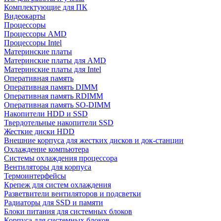
Комплектующие для ПК
Видеокарты
Процессоры
Процессоры AMD
Процессоры Intel
Материнские платы
Материнские платы для AMD
Материнские платы для Intel
Оперативная память
Оперативная память DIMM
Оперативная память RDIMM
Оперативная память SO-DIMM
Накопители HDD и SSD
Твердотельные накопители SSD
Жесткие диски HDD
Внешние корпуса для жестких дисков и док-станции
Охлаждение компьютера
Системы охлаждения процессора
Вентиляторы для корпуса
Термоинтерфейсы
Крепеж для систем охлаждения
Разветвители вентиляторов и подсветки
Радиаторы для SSD и памяти
Блоки питания для системных блоков
Корпуса для системных блоков