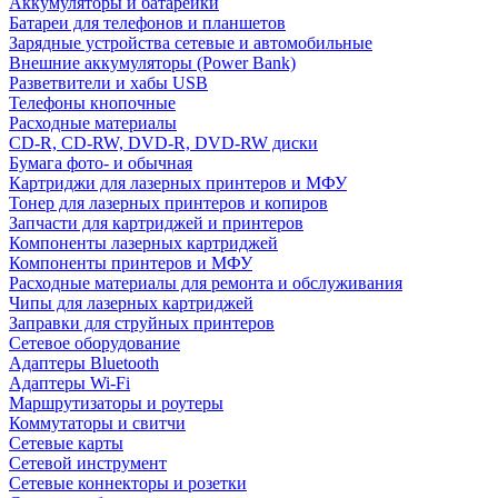
Аккумуляторы и батарейки
Батареи для телефонов и планшетов
Зарядные устройства сетевые и автомобильные
Внешние аккумуляторы (Power Bank)
Разветвители и хабы USB
Телефоны кнопочные
Расходные материалы
CD-R, CD-RW, DVD-R, DVD-RW диски
Бумага фото- и обычная
Картриджи для лазерных принтеров и МФУ
Тонер для лазерных принтеров и копиров
Запчасти для картриджей и принтеров
Компоненты лазерных картриджей
Компоненты принтеров и МФУ
Расходные материалы для ремонта и обслуживания
Чипы для лазерных картриджей
Заправки для струйных принтеров
Сетевое оборудование
Адаптеры Bluetooth
Адаптеры Wi-Fi
Маршрутизаторы и роутеры
Коммутаторы и свитчи
Сетевые карты
Сетевой инструмент
Сетевые коннекторы и розетки