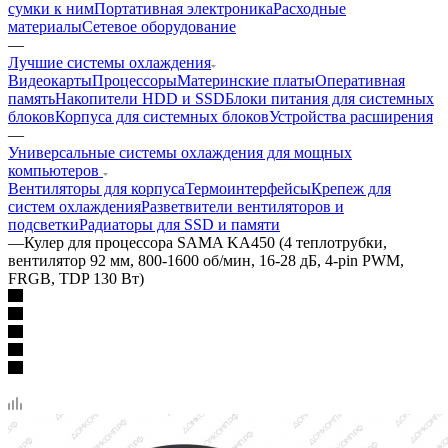
сумки к ним
Портативная электроника
Расходные
материалы
Сетевое оборудование
—
Лучшие системы охлаждения
Видеокарты
Процессоры
Материнские платы
Оперативная
память
Накопители HDD и SSD
Блоки питания для системных
блоков
Корпуса для системных блоков
Устройства расширения
—
Универсальные системы охлаждения для мощных
компьютеров
Вентиляторы для корпуса
Термоинтерфейсы
Крепеж для
систем охлаждения
Разветвители вентиляторов и
подсветки
Радиаторы для SSD и памяти
—
Кулер для процессора SAMA KA450 (4 теплотрубки,
вентилятор 92 мм, 800-1600 об/мин, 16-28 дБ, 4-pin PWM,
FRGB, TDP 130 Вт)