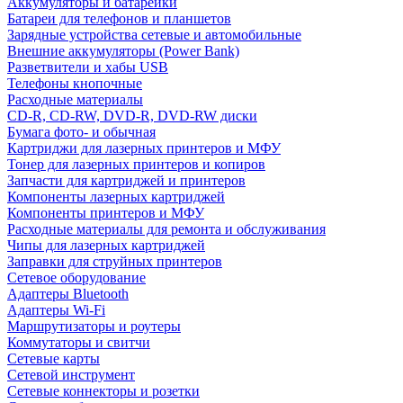
Аккумуляторы и батарейки
Батареи для телефонов и планшетов
Зарядные устройства сетевые и автомобильные
Внешние аккумуляторы (Power Bank)
Разветвители и хабы USB
Телефоны кнопочные
Расходные материалы
CD-R, CD-RW, DVD-R, DVD-RW диски
Бумага фото- и обычная
Картриджи для лазерных принтеров и МФУ
Тонер для лазерных принтеров и копиров
Запчасти для картриджей и принтеров
Компоненты лазерных картриджей
Компоненты принтеров и МФУ
Расходные материалы для ремонта и обслуживания
Чипы для лазерных картриджей
Заправки для струйных принтеров
Сетевое оборудование
Адаптеры Bluetooth
Адаптеры Wi-Fi
Маршрутизаторы и роутеры
Коммутаторы и свитчи
Сетевые карты
Сетевой инструмент
Сетевые коннекторы и розетки