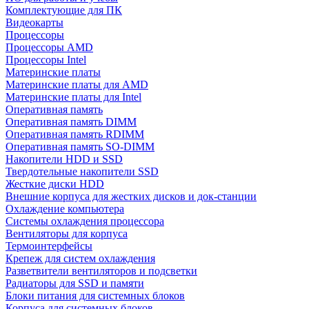
Комплектующие для ПК
Видеокарты
Процессоры
Процессоры AMD
Процессоры Intel
Материнские платы
Материнские платы для AMD
Материнские платы для Intel
Оперативная память
Оперативная память DIMM
Оперативная память RDIMM
Оперативная память SO-DIMM
Накопители HDD и SSD
Твердотельные накопители SSD
Жесткие диски HDD
Внешние корпуса для жестких дисков и док-станции
Охлаждение компьютера
Системы охлаждения процессора
Вентиляторы для корпуса
Термоинтерфейсы
Крепеж для систем охлаждения
Разветвители вентиляторов и подсветки
Радиаторы для SSD и памяти
Блоки питания для системных блоков
Корпуса для системных блоков