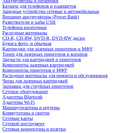
Аккумуляторы и батарейки
Батареи для телефонов и планшетов
Зарядные устройства сетевые и автомобильные
Внешние аккумуляторы (Power Bank)
Разветвители и хабы USB
Телефоны кнопочные
Расходные материалы
CD-R, CD-RW, DVD-R, DVD-RW диски
Бумага фото- и обычная
Картриджи для лазерных принтеров и МФУ
Тонер для лазерных принтеров и копиров
Запчасти для картриджей и принтеров
Компоненты лазерных картриджей
Компоненты принтеров и МФУ
Расходные материалы для ремонта и обслуживания
Чипы для лазерных картриджей
Заправки для струйных принтеров
Сетевое оборудование
Адаптеры Bluetooth
Адаптеры Wi-Fi
Маршрутизаторы и роутеры
Коммутаторы и свитчи
Сетевые карты
Сетевой инструмент
Сетевые коннекторы и розетки