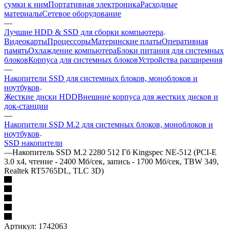
сумки к ним
Портативная электроника
Расходные
материалы
Сетевое оборудование
—
Лучшие HDD & SSD для сборки компьютера
Видеокарты
Процессоры
Материнские платы
Оперативная
память
Охлаждение компьютера
Блоки питания для системных
блоков
Корпуса для системных блоков
Устройства расширения
—
Накопители SSD для системных блоков, моноблоков и
ноутбуков
Жесткие диски HDD
Внешние корпуса для жестких дисков и
док-станции
—
Накопители SSD M.2 для системных блоков, моноблоков и
ноутбуков
SSD накопители
—
Накопитель SSD M.2 2280 512 Гб Kingspec NE-512 (PCI-E
3.0 x4, чтение - 2400 Мб/сек, запись - 1700 Мб/сек, TBW 349,
Realtek RT5765DL, TLC 3D)
Артикул:
1742063