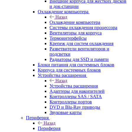
Внешние корпуса для жестких дисков
и док-станции
Охлаждение компьютера
Назад
Охлаждение компьютера
Системы охлаждения процессора
Вентиляторы для корпуса
Термоинтерфейсы
Крепеж для систем охлаждения
Разветвители вентиляторов и
подсветки
Радиаторы для SSD и памяти
Блоки питания для системных блоков
Корпуса для системных блоков
Устройства расширения
Назад
Устройства расширения
Адаптеры для накопителей
Контроллеры SAS / SATA
Контроллеры портов
DVD и Blu-Ray приводы
Звуковые карты
Периферия
Назад
Периферия