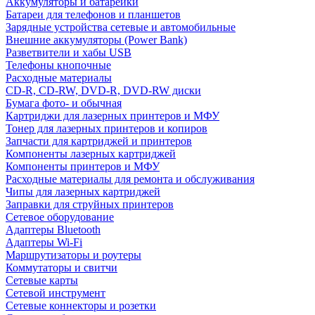
Аккумуляторы и батарейки
Батареи для телефонов и планшетов
Зарядные устройства сетевые и автомобильные
Внешние аккумуляторы (Power Bank)
Разветвители и хабы USB
Телефоны кнопочные
Расходные материалы
CD-R, CD-RW, DVD-R, DVD-RW диски
Бумага фото- и обычная
Картриджи для лазерных принтеров и МФУ
Тонер для лазерных принтеров и копиров
Запчасти для картриджей и принтеров
Компоненты лазерных картриджей
Компоненты принтеров и МФУ
Расходные материалы для ремонта и обслуживания
Чипы для лазерных картриджей
Заправки для струйных принтеров
Сетевое оборудование
Адаптеры Bluetooth
Адаптеры Wi-Fi
Маршрутизаторы и роутеры
Коммутаторы и свитчи
Сетевые карты
Сетевой инструмент
Сетевые коннекторы и розетки