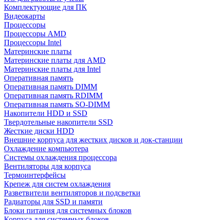
Комплектующие для ПК
Видеокарты
Процессоры
Процессоры AMD
Процессоры Intel
Материнские платы
Материнские платы для AMD
Материнские платы для Intel
Оперативная память
Оперативная память DIMM
Оперативная память RDIMM
Оперативная память SO-DIMM
Накопители HDD и SSD
Твердотельные накопители SSD
Жесткие диски HDD
Внешние корпуса для жестких дисков и док-станции
Охлаждение компьютера
Системы охлаждения процессора
Вентиляторы для корпуса
Термоинтерфейсы
Крепеж для систем охлаждения
Разветвители вентиляторов и подсветки
Радиаторы для SSD и памяти
Блоки питания для системных блоков
Корпуса для системных блоков