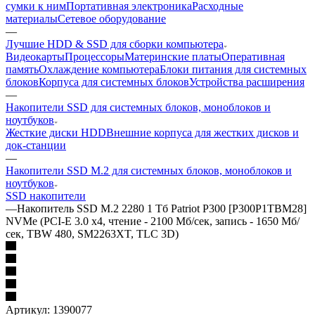
сумки к ним
Портативная электроника
Расходные
материалы
Сетевое оборудование
—
Лучшие HDD & SSD для сборки компьютера
Видеокарты
Процессоры
Материнские платы
Оперативная
память
Охлаждение компьютера
Блоки питания для системных
блоков
Корпуса для системных блоков
Устройства расширения
—
Накопители SSD для системных блоков, моноблоков и
ноутбуков
Жесткие диски HDD
Внешние корпуса для жестких дисков и
док-станции
—
Накопители SSD M.2 для системных блоков, моноблоков и
ноутбуков
SSD накопители
—
Накопитель SSD M.2 2280 1 Тб Patriot P300 [P300P1TBM28]
NVMe (PCI-E 3.0 x4, чтение - 2100 Мб/сек, запись - 1650 Мб/
сек, TBW 480, SM2263XT, TLC 3D)
Артикул:
1390077