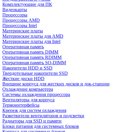
Комплектующие для ПК
Видеокарты
Процессоры
Процессоры AMD
Процессоры Intel
Материнские платы
Материнские платы для AMD
Материнские платы для Intel
Оперативная память
Оперативная память DIMM
Оперативная память RDIMM
Оперативная память SO-DIMM
Накопители HDD и SSD
Твердотельные накопители SSD
Жесткие диски HDD
Внешние корпуса для жестких дисков и док-станции
Охлаждение компьютера
Системы охлаждения процессора
Вентиляторы для корпуса
Термоинтерфейсы
Крепеж для систем охлаждения
Разветвители вентиляторов и подсветки
Радиаторы для SSD и памяти
Блоки питания для системных блоков
Корпуса для системных блоков