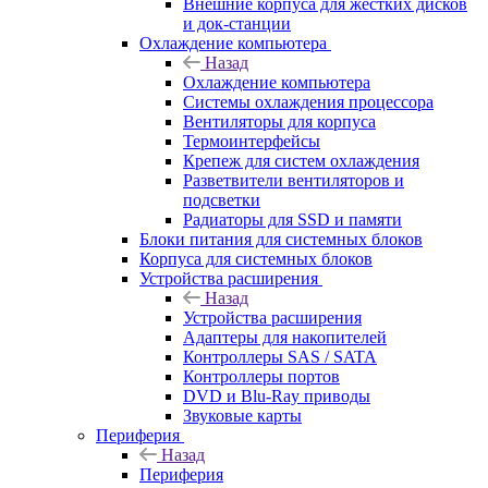
Внешние корпуса для жестких дисков
и док-станции
Охлаждение компьютера
Назад
Охлаждение компьютера
Системы охлаждения процессора
Вентиляторы для корпуса
Термоинтерфейсы
Крепеж для систем охлаждения
Разветвители вентиляторов и
подсветки
Радиаторы для SSD и памяти
Блоки питания для системных блоков
Корпуса для системных блоков
Устройства расширения
Назад
Устройства расширения
Адаптеры для накопителей
Контроллеры SAS / SATA
Контроллеры портов
DVD и Blu-Ray приводы
Звуковые карты
Периферия
Назад
Периферия