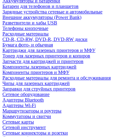
Аккумуляторы и батарейки
Батареи для телефонов и планшетов
Зарядные устройства сетевые и автомобильные
Внешние аккумуляторы (Power Bank)
Разветвители и хабы USB
Телефоны кнопочные
Расходные материалы
CD-R, CD-RW, DVD-R, DVD-RW диски
Бумага фото- и обычная
Картриджи для лазерных принтеров и МФУ
Тонер для лазерных принтеров и копиров
Запчасти для картриджей и принтеров
Компоненты лазерных картриджей
Компоненты принтеров и МФУ
Расходные материалы для ремонта и обслуживания
Чипы для лазерных картриджей
Заправки для струйных принтеров
Сетевое оборудование
Адаптеры Bluetooth
Адаптеры Wi-Fi
Маршрутизаторы и роутеры
Коммутаторы и свитчи
Сетевые карты
Сетевой инструмент
Сетевые коннекторы и розетки