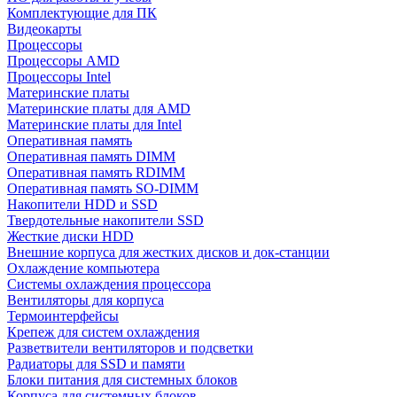
Комплектующие для ПК
Видеокарты
Процессоры
Процессоры AMD
Процессоры Intel
Материнские платы
Материнские платы для AMD
Материнские платы для Intel
Оперативная память
Оперативная память DIMM
Оперативная память RDIMM
Оперативная память SO-DIMM
Накопители HDD и SSD
Твердотельные накопители SSD
Жесткие диски HDD
Внешние корпуса для жестких дисков и док-станции
Охлаждение компьютера
Системы охлаждения процессора
Вентиляторы для корпуса
Термоинтерфейсы
Крепеж для систем охлаждения
Разветвители вентиляторов и подсветки
Радиаторы для SSD и памяти
Блоки питания для системных блоков
Корпуса для системных блоков