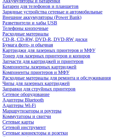
Аккумуляторы и батарейки
Батареи для телефонов и планшетов
Зарядные устройства сетевые и автомобильные
Внешние аккумуляторы (Power Bank)
Разветвители и хабы USB
Телефоны кнопочные
Расходные материалы
CD-R, CD-RW, DVD-R, DVD-RW диски
Бумага фото- и обычная
Картриджи для лазерных принтеров и МФУ
Тонер для лазерных принтеров и копиров
Запчасти для картриджей и принтеров
Компоненты лазерных картриджей
Компоненты принтеров и МФУ
Расходные материалы для ремонта и обслуживания
Чипы для лазерных картриджей
Заправки для струйных принтеров
Сетевое оборудование
Адаптеры Bluetooth
Адаптеры Wi-Fi
Маршрутизаторы и роутеры
Коммутаторы и свитчи
Сетевые карты
Сетевой инструмент
Сетевые коннекторы и розетки