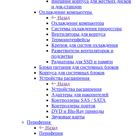
Внешние корпуса для жестких дисков
и док-станции
Охлаждение компьютера
Назад
Охлаждение компьютера
Системы охлаждения процессора
Вентиляторы для корпуса
Термоинтерфейсы
Крепеж для систем охлаждения
Разветвители вентиляторов и
подсветки
Радиаторы для SSD и памяти
Блоки питания для системных блоков
Корпуса для системных блоков
Устройства расширения
Назад
Устройства расширения
Адаптеры для накопителей
Контроллеры SAS / SATA
Контроллеры портов
DVD и Blu-Ray приводы
Звуковые карты
Периферия
Назад
Периферия