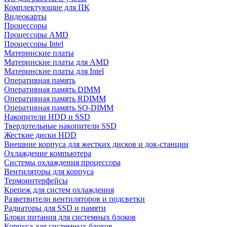
Комплектующие для ПК
Видеокарты
Процессоры
Процессоры AMD
Процессоры Intel
Материнские платы
Материнские платы для AMD
Материнские платы для Intel
Оперативная память
Оперативная память DIMM
Оперативная память RDIMM
Оперативная память SO-DIMM
Накопители HDD и SSD
Твердотельные накопители SSD
Жесткие диски HDD
Внешние корпуса для жестких дисков и док-станции
Охлаждение компьютера
Системы охлаждения процессора
Вентиляторы для корпуса
Термоинтерфейсы
Крепеж для систем охлаждения
Разветвители вентиляторов и подсветки
Радиаторы для SSD и памяти
Блоки питания для системных блоков
Корпуса для системных блоков