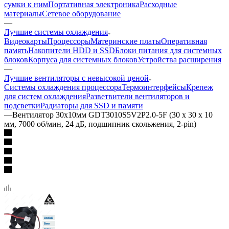
сумки к ним
Портативная электроника
Расходные
материалы
Сетевое оборудование
—
Лучшие системы охлаждения
Видеокарты
Процессоры
Материнские платы
Оперативная
память
Накопители HDD и SSD
Блоки питания для системных
блоков
Корпуса для системных блоков
Устройства расширения
—
Лучшие вентиляторы с невысокой ценой
Системы охлаждения процессора
Термоинтерфейсы
Крепеж
для систем охлаждения
Разветвители вентиляторов и
подсветки
Радиаторы для SSD и памяти
—
Вентилятор 30x10мм GDT3010S5V2P2.0-5F (30 х 30 х 10
мм, 7000 об/мин, 24 дБ, подшипник скольжения, 2-pin)