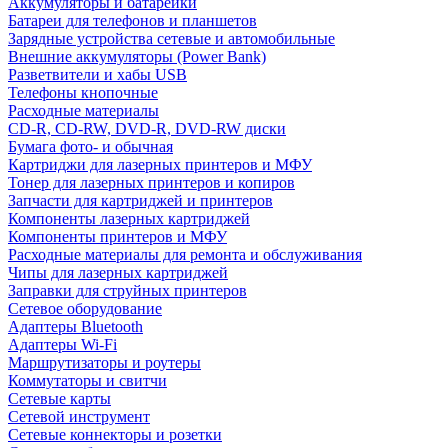
Аккумуляторы и батарейки
Батареи для телефонов и планшетов
Зарядные устройства сетевые и автомобильные
Внешние аккумуляторы (Power Bank)
Разветвители и хабы USB
Телефоны кнопочные
Расходные материалы
CD-R, CD-RW, DVD-R, DVD-RW диски
Бумага фото- и обычная
Картриджи для лазерных принтеров и МФУ
Тонер для лазерных принтеров и копиров
Запчасти для картриджей и принтеров
Компоненты лазерных картриджей
Компоненты принтеров и МФУ
Расходные материалы для ремонта и обслуживания
Чипы для лазерных картриджей
Заправки для струйных принтеров
Сетевое оборудование
Адаптеры Bluetooth
Адаптеры Wi-Fi
Маршрутизаторы и роутеры
Коммутаторы и свитчи
Сетевые карты
Сетевой инструмент
Сетевые коннекторы и розетки