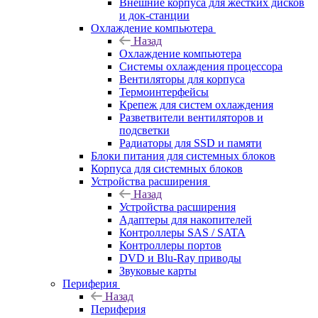
Внешние корпуса для жестких дисков
и док-станции
Охлаждение компьютера
Назад
Охлаждение компьютера
Системы охлаждения процессора
Вентиляторы для корпуса
Термоинтерфейсы
Крепеж для систем охлаждения
Разветвители вентиляторов и
подсветки
Радиаторы для SSD и памяти
Блоки питания для системных блоков
Корпуса для системных блоков
Устройства расширения
Назад
Устройства расширения
Адаптеры для накопителей
Контроллеры SAS / SATA
Контроллеры портов
DVD и Blu-Ray приводы
Звуковые карты
Периферия
Назад
Периферия