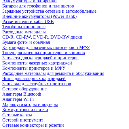
Аккумуляторы и батарейки
Батареи для телефонов и планшетов
Зарядные устройства сетевые и автомобильные
Внешние аккумуляторы (Power Bank)
Разветвители и хабы USB
Телефоны кнопочные
Расходные материалы
CD-R, CD-RW, DVD-R, DVD-RW диски
Бумага фото- и обычная
Картриджи для лазерных принтеров и МФУ
Тонер для лазерных принтеров и копиров
Запчасти для картриджей и принтеров
Компоненты лазерных картриджей
Компоненты принтеров и МФУ
Расходные материалы для ремонта и обслуживания
Чипы для лазерных картриджей
Заправки для струйных принтеров
Сетевое оборудование
Адаптеры Bluetooth
Адаптеры Wi-Fi
Маршрутизаторы и роутеры
Коммутаторы и свитчи
Сетевые карты
Сетевой инструмент
Сетевые коннекторы и розетки