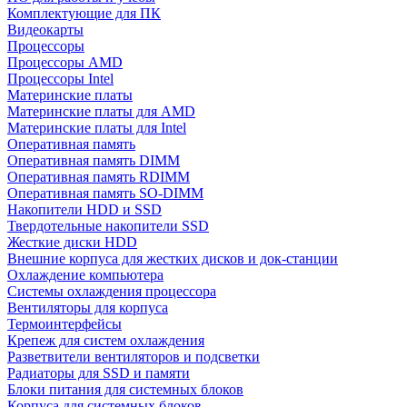
Комплектующие для ПК
Видеокарты
Процессоры
Процессоры AMD
Процессоры Intel
Материнские платы
Материнские платы для AMD
Материнские платы для Intel
Оперативная память
Оперативная память DIMM
Оперативная память RDIMM
Оперативная память SO-DIMM
Накопители HDD и SSD
Твердотельные накопители SSD
Жесткие диски HDD
Внешние корпуса для жестких дисков и док-станции
Охлаждение компьютера
Системы охлаждения процессора
Вентиляторы для корпуса
Термоинтерфейсы
Крепеж для систем охлаждения
Разветвители вентиляторов и подсветки
Радиаторы для SSD и памяти
Блоки питания для системных блоков
Корпуса для системных блоков