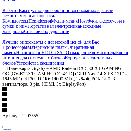
—
Все что Вам нужно для сборки нового компьютера или
ремонта уже имеющегося
Компьютеры
Периферия
Мультимедия
Ноутбуки, аксессуары и
сумки к ним
Портативная электроника
Расходные
материалы
Сетевое оборудование
—
Лучшие видеокарты с невысокой ценой для Вас
Процессоры
Материнские платы
Оперативная
память
Накопители HDD и SSD
Охлаждение компьютера
Блоки
питания для системных блоков
Корпуса для системных
блоков
Устройства расширения
—
Видеокарта Gigabyte AMD Radeon RX 5500XT GAMING
OC [GV-R55XTGAMING OC-4GD] (GPU Navi 14 XTX 1717 -
1845 МГц, 4 Гб GDDR6 14000 МГц, 128-bit, PCI-E 4.0, 3
вентилятора, 8-pin, HDMI, 3x DisplayPort)
Артикул:
1207555