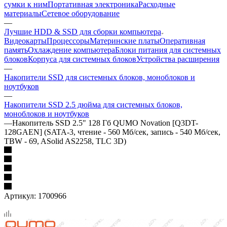
сумки к ним
Портативная электроника
Расходные
материалы
Сетевое оборудование
—
Лучшие HDD & SSD для сборки компьютера
Видеокарты
Процессоры
Материнские платы
Оперативная
память
Охлаждение компьютера
Блоки питания для системных
блоков
Корпуса для системных блоков
Устройства расширения
—
Накопители SSD для системных блоков, моноблоков и
ноутбуков
—
Накопители SSD 2.5 дюйма для системных блоков,
моноблоков и ноутбуков
—
Накопитель SSD 2.5" 128 Гб QUMO Novation [Q3DT-
128GAEN] (SATA-3, чтение - 560 Мб/сек, запись - 540 Мб/сек,
TBW - 69, ASolid AS2258, TLC 3D)
Артикул:
1700966