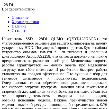
—
128 Гб
Все характеристики
Описание
Характеристики
Наличие
Отзывы
Накопитель SSD 128Гб QUMO (Q3DT-128GAEN) это
ультрасовременное решение для вашего компьютера на замену
устаревшему HDD. Популярный производитель Кумо снабдил
устройство объемом памяти в 128 гигабайт и новейшим
контроллером Asolid AS2258, что является довольно неплохим
предложением на рынке по такой цене. Мгновенная скорость
работы гарантируется — можно забыть про медленную
загрузку или сбои в системе. Игры бегают быстрее, работа
становится на порядок эффективнее. Это лучший выбор для
геймеров, дизайнеров и продвинутых пользователей.
Операционная система обретает новое дыхание и поражает
вас скорость загрузки программ. Заменив этим накопителем
старенький жесткий диск на ноутбуке, вы наглядно убедитесь
что производительность выросла на порядок,
обгоняя новейшие модели. Важное преимущество новой
модели - высокий ресурс, позволяющий перезаписывать 0,76
объема ежедневно в течение трех лет. Чипы, основанные на