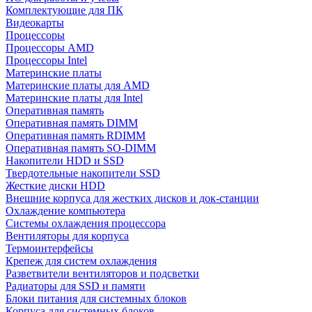
Комплектующие для ПК
Видеокарты
Процессоры
Процессоры AMD
Процессоры Intel
Материнские платы
Материнские платы для AMD
Материнские платы для Intel
Оперативная память
Оперативная память DIMM
Оперативная память RDIMM
Оперативная память SO-DIMM
Накопители HDD и SSD
Твердотельные накопители SSD
Жесткие диски HDD
Внешние корпуса для жестких дисков и док-станции
Охлаждение компьютера
Системы охлаждения процессора
Вентиляторы для корпуса
Термоинтерфейсы
Крепеж для систем охлаждения
Разветвители вентиляторов и подсветки
Радиаторы для SSD и памяти
Блоки питания для системных блоков
Корпуса для системных блоков