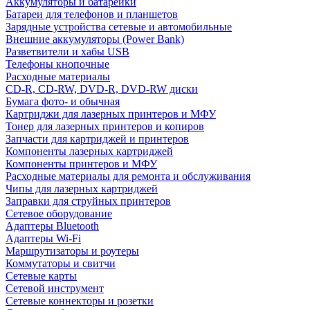
Аккумуляторы и батарейки
Батареи для телефонов и планшетов
Зарядные устройства сетевые и автомобильные
Внешние аккумуляторы (Power Bank)
Разветвители и хабы USB
Телефоны кнопочные
Расходные материалы
CD-R, CD-RW, DVD-R, DVD-RW диски
Бумага фото- и обычная
Картриджи для лазерных принтеров и МФУ
Тонер для лазерных принтеров и копиров
Запчасти для картриджей и принтеров
Компоненты лазерных картриджей
Компоненты принтеров и МФУ
Расходные материалы для ремонта и обслуживания
Чипы для лазерных картриджей
Заправки для струйных принтеров
Сетевое оборудование
Адаптеры Bluetooth
Адаптеры Wi-Fi
Маршрутизаторы и роутеры
Коммутаторы и свитчи
Сетевые карты
Сетевой инструмент
Сетевые коннекторы и розетки