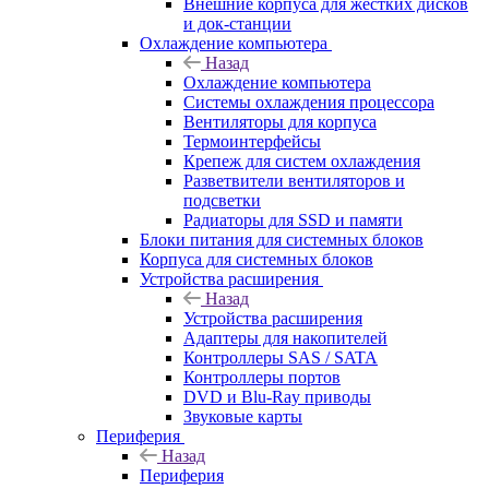
Внешние корпуса для жестких дисков
и док-станции
Охлаждение компьютера
Назад
Охлаждение компьютера
Системы охлаждения процессора
Вентиляторы для корпуса
Термоинтерфейсы
Крепеж для систем охлаждения
Разветвители вентиляторов и
подсветки
Радиаторы для SSD и памяти
Блоки питания для системных блоков
Корпуса для системных блоков
Устройства расширения
Назад
Устройства расширения
Адаптеры для накопителей
Контроллеры SAS / SATA
Контроллеры портов
DVD и Blu-Ray приводы
Звуковые карты
Периферия
Назад
Периферия