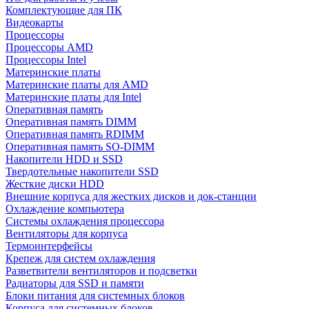
Комплектующие для ПК
Видеокарты
Процессоры
Процессоры AMD
Процессоры Intel
Материнские платы
Материнские платы для AMD
Материнские платы для Intel
Оперативная память
Оперативная память DIMM
Оперативная память RDIMM
Оперативная память SO-DIMM
Накопители HDD и SSD
Твердотельные накопители SSD
Жесткие диски HDD
Внешние корпуса для жестких дисков и док-станции
Охлаждение компьютера
Системы охлаждения процессора
Вентиляторы для корпуса
Термоинтерфейсы
Крепеж для систем охлаждения
Разветвители вентиляторов и подсветки
Радиаторы для SSD и памяти
Блоки питания для системных блоков
Корпуса для системных блоков