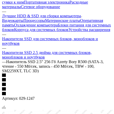
сумки к ним
Портативная электроника
Расходные
материалы
Сетевое оборудование
—
Лучшие HDD & SSD для сборки компьютера
Видеокарты
Процессоры
Материнские платы
Оперативная
память
Охлаждение компьютера
Блоки питания для системных
блоков
Корпуса для системных блоков
Устройства расширения
—
Накопители SSD для системных блоков, моноблоков и
ноутбуков
—
Накопители SSD 2.5 дюйма для системных блоков,
моноблоков и ноутбуков
—
Накопитель SSD 2.5" 256 Гб Azerty Bory R500 (SATA-3,
чтение - 550 Мб/сек, запись - 450 Мб/сек, TBW - 100,
SM2259XT, TLC 3D)
Артикул:
029-1247