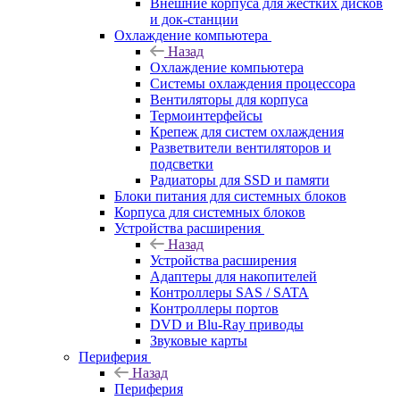
Внешние корпуса для жестких дисков
и док-станции
Охлаждение компьютера
Назад
Охлаждение компьютера
Системы охлаждения процессора
Вентиляторы для корпуса
Термоинтерфейсы
Крепеж для систем охлаждения
Разветвители вентиляторов и
подсветки
Радиаторы для SSD и памяти
Блоки питания для системных блоков
Корпуса для системных блоков
Устройства расширения
Назад
Устройства расширения
Адаптеры для накопителей
Контроллеры SAS / SATA
Контроллеры портов
DVD и Blu-Ray приводы
Звуковые карты
Периферия
Назад
Периферия