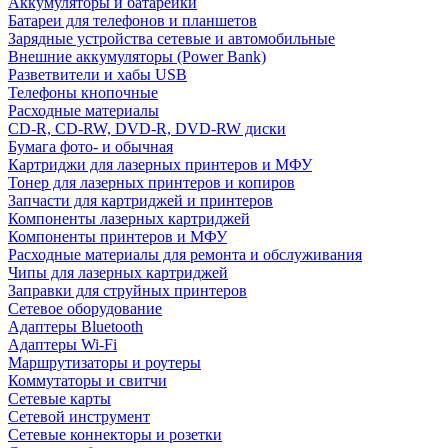
Аккумуляторы и батарейки
Батареи для телефонов и планшетов
Зарядные устройства сетевые и автомобильные
Внешние аккумуляторы (Power Bank)
Разветвители и хабы USB
Телефоны кнопочные
Расходные материалы
CD-R, CD-RW, DVD-R, DVD-RW диски
Бумага фото- и обычная
Картриджи для лазерных принтеров и МФУ
Тонер для лазерных принтеров и копиров
Запчасти для картриджей и принтеров
Компоненты лазерных картриджей
Компоненты принтеров и МФУ
Расходные материалы для ремонта и обслуживания
Чипы для лазерных картриджей
Заправки для струйных принтеров
Сетевое оборудование
Адаптеры Bluetooth
Адаптеры Wi-Fi
Маршрутизаторы и роутеры
Коммутаторы и свитчи
Сетевые карты
Сетевой инструмент
Сетевые коннекторы и розетки