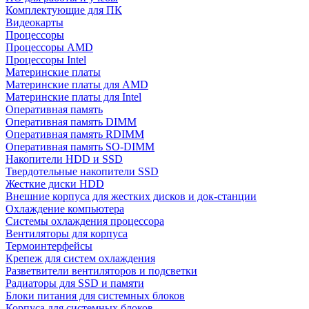
Комплектующие для ПК
Видеокарты
Процессоры
Процессоры AMD
Процессоры Intel
Материнские платы
Материнские платы для AMD
Материнские платы для Intel
Оперативная память
Оперативная память DIMM
Оперативная память RDIMM
Оперативная память SO-DIMM
Накопители HDD и SSD
Твердотельные накопители SSD
Жесткие диски HDD
Внешние корпуса для жестких дисков и док-станции
Охлаждение компьютера
Системы охлаждения процессора
Вентиляторы для корпуса
Термоинтерфейсы
Крепеж для систем охлаждения
Разветвители вентиляторов и подсветки
Радиаторы для SSD и памяти
Блоки питания для системных блоков
Корпуса для системных блоков