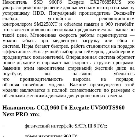
Накопитель SSD 960Гб Exegate EX276685RUS это
ультрасовременное решение для вашего компьютера на замену
устаревшему HDD. Популярный производитель Эксджейт
снабдил устройство революционным
контроллером SM2258XT и объемом памяти в 960 гигабайт,
что является довольно неплохим предложением на рынке по
такой цене. Мгновенная скорость работы гарантируется —
можно забыть про медленную загрузку или сбои в
системе. Игры бегают быстрее, работа становится на порядок
эффективнее. Это лучший выбор для геймеров, дизайнеров и
продвинутых пользователей. Операционная система обретает
новое дыхание и поражает вас скорость загрузки программ.
Заменив этим накопителем старенький жесткий диск на
ноутбуке, вы наглядно убедитесь
что производительность выросла на порядок,
обгоняя новейшие модели. Важное преимущество этой
модели
заключается в полной совместимости по размерам с
обычными жесткими дисками для упрощения их замены.
Накопитель ССД 960 Гб Exegate UV500TS960
Next PRO это:
· физический интерфейс SATA III 6 Гб/с;
· объем накопителя 960 Гб;