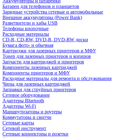
Аккумуляторы и батарейки
Батареи для телефонов и планшетов
Зарядные устройства сетевые и автомобильные
Внешние аккумуляторы (Power Bank)
Разветвители и хабы USB
Телефоны кнопочные
Расходные материалы
CD-R, CD-RW, DVD-R, DVD-RW диски
Бумага фото- и обычная
Картриджи для лазерных принтеров и МФУ
Тонер для лазерных принтеров и копиров
Запчасти для картриджей и принтеров
Компоненты лазерных картриджей
Компоненты принтеров и МФУ
Расходные материалы для ремонта и обслуживания
Чипы для лазерных картриджей
Заправки для струйных принтеров
Сетевое оборудование
Адаптеры Bluetooth
Адаптеры Wi-Fi
Маршрутизаторы и роутеры
Коммутаторы и свитчи
Сетевые карты
Сетевой инструмент
Сетевые коннекторы и розетки