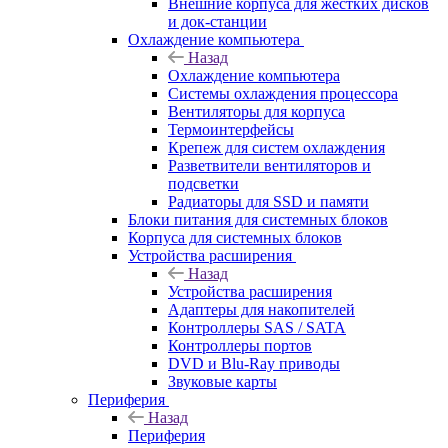
Внешние корпуса для жестких дисков
и док-станции
Охлаждение компьютера
Назад
Охлаждение компьютера
Системы охлаждения процессора
Вентиляторы для корпуса
Термоинтерфейсы
Крепеж для систем охлаждения
Разветвители вентиляторов и
подсветки
Радиаторы для SSD и памяти
Блоки питания для системных блоков
Корпуса для системных блоков
Устройства расширения
Назад
Устройства расширения
Адаптеры для накопителей
Контроллеры SAS / SATA
Контроллеры портов
DVD и Blu-Ray приводы
Звуковые карты
Периферия
Назад
Периферия