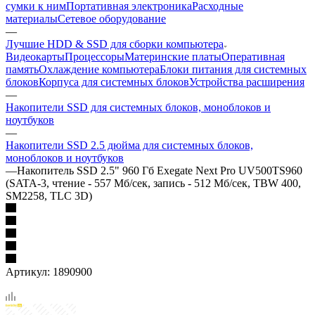
сумки к ним
Портативная электроника
Расходные
материалы
Сетевое оборудование
—
Лучшие HDD & SSD для сборки компьютера
Видеокарты
Процессоры
Материнские платы
Оперативная
память
Охлаждение компьютера
Блоки питания для системных
блоков
Корпуса для системных блоков
Устройства расширения
—
Накопители SSD для системных блоков, моноблоков и
ноутбуков
—
Накопители SSD 2.5 дюйма для системных блоков,
моноблоков и ноутбуков
—
Накопитель SSD 2.5" 960 Гб Exegate Next Pro UV500TS960
(SATA-3, чтение - 557 Мб/сек, запись - 512 Мб/сек, TBW 400,
SM2258, TLC 3D)
Артикул:
1890900