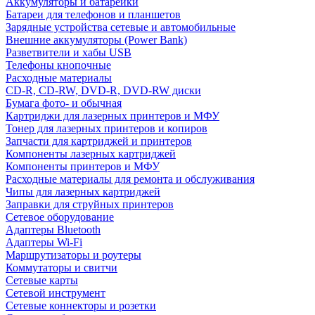
Аккумуляторы и батарейки
Батареи для телефонов и планшетов
Зарядные устройства сетевые и автомобильные
Внешние аккумуляторы (Power Bank)
Разветвители и хабы USB
Телефоны кнопочные
Расходные материалы
CD-R, CD-RW, DVD-R, DVD-RW диски
Бумага фото- и обычная
Картриджи для лазерных принтеров и МФУ
Тонер для лазерных принтеров и копиров
Запчасти для картриджей и принтеров
Компоненты лазерных картриджей
Компоненты принтеров и МФУ
Расходные материалы для ремонта и обслуживания
Чипы для лазерных картриджей
Заправки для струйных принтеров
Сетевое оборудование
Адаптеры Bluetooth
Адаптеры Wi-Fi
Маршрутизаторы и роутеры
Коммутаторы и свитчи
Сетевые карты
Сетевой инструмент
Сетевые коннекторы и розетки