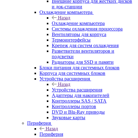
Внешние корпуса для жестких дисков
и док-станции
Охлаждение компьютера
Назад
Охлаждение компьютера
Системы охлаждения процессора
Вентиляторы для корпуса
Термоинтерфейсы
Крепеж для систем охлаждения
Разветвители вентиляторов и
подсветки
Радиаторы для SSD и памяти
Блоки питания для системных блоков
Корпуса для системных блоков
Устройства расширения
Назад
Устройства расширения
Адаптеры для накопителей
Контроллеры SAS / SATA
Контроллеры портов
DVD и Blu-Ray приводы
Звуковые карты
Периферия
Назад
Периферия