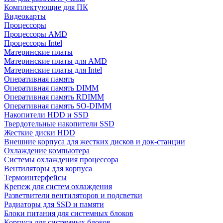
Комплектующие для ПК
Видеокарты
Процессоры
Процессоры AMD
Процессоры Intel
Материнские платы
Материнские платы для AMD
Материнские платы для Intel
Оперативная память
Оперативная память DIMM
Оперативная память RDIMM
Оперативная память SO-DIMM
Накопители HDD и SSD
Твердотельные накопители SSD
Жесткие диски HDD
Внешние корпуса для жестких дисков и док-станции
Охлаждение компьютера
Системы охлаждения процессора
Вентиляторы для корпуса
Термоинтерфейсы
Крепеж для систем охлаждения
Разветвители вентиляторов и подсветки
Радиаторы для SSD и памяти
Блоки питания для системных блоков
Корпуса для системных блоков