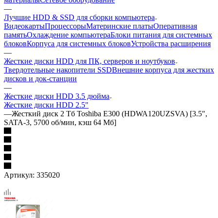
—
Лучшие HDD & SSD для сборки компьютера
Видеокарты
Процессоры
Материнские платы
Оперативная
память
Охлаждение компьютера
Блоки питания для системных
блоков
Корпуса для системных блоков
Устройства расширения
—
Жесткие диски HDD для ПК, серверов и ноутбуков
Твердотельные накопители SSD
Внешние корпуса для жестких
дисков и док-станции
—
Жесткие диски HDD 3.5 дюйма
Жесткие диски HDD 2.5"
—
Жесткий диск 2 Тб Toshiba E300 (HDWA120UZSVA) [3.5",
SATA-3, 5700 об/мин, кэш 64 Мб]
Артикул:
335020