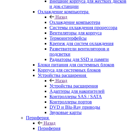
Внешние корпуса для жестких дисков
и док-станции
Охлаждение компьютера
Назад
Охлаждение компьютера
Системы охлаждения процессора
Вентиляторы для корпуса
Термоинтерфейсы
Крепеж для систем охлаждения
Разветвители вентиляторов и
подсветки
Радиаторы для SSD и памяти
Блоки питания для системных блоков
Корпуса для системных блоков
Устройства расширения
Назад
Устройства расширения
Адаптеры для накопителей
Контроллеры SAS / SATA
Контроллеры портов
DVD и Blu-Ray приводы
Звуковые карты
Периферия
Назад
Периферия