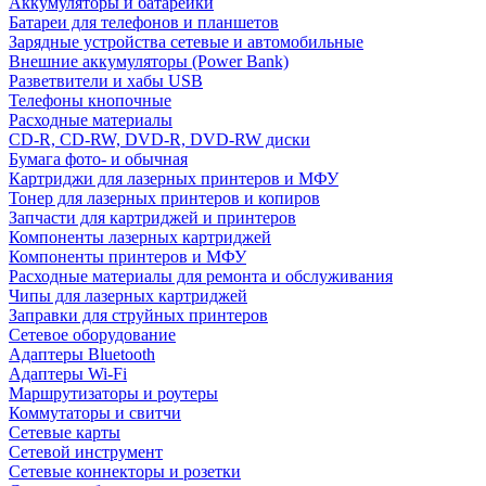
Аккумуляторы и батарейки
Батареи для телефонов и планшетов
Зарядные устройства сетевые и автомобильные
Внешние аккумуляторы (Power Bank)
Разветвители и хабы USB
Телефоны кнопочные
Расходные материалы
CD-R, CD-RW, DVD-R, DVD-RW диски
Бумага фото- и обычная
Картриджи для лазерных принтеров и МФУ
Тонер для лазерных принтеров и копиров
Запчасти для картриджей и принтеров
Компоненты лазерных картриджей
Компоненты принтеров и МФУ
Расходные материалы для ремонта и обслуживания
Чипы для лазерных картриджей
Заправки для струйных принтеров
Сетевое оборудование
Адаптеры Bluetooth
Адаптеры Wi-Fi
Маршрутизаторы и роутеры
Коммутаторы и свитчи
Сетевые карты
Сетевой инструмент
Сетевые коннекторы и розетки