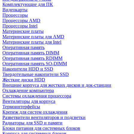
Комплектующие для ПК
Видеокарты
Процессоры
Процессоры AMD
Процессоры Intel
Материнские платы
Материнские платы для AMD
Материнские платы для Intel
Оперативная память
Оперативная память DIMM
Оперативная память RDIMM
Оперативная память SO-DIMM
Накопители HDD и SSD
Твердотельные накопители SSD
Жесткие диски HDD
Внешние корпуса для жестких дисков и док-станции
Охлаждение компьютера
Системы охлаждения процессора
Вентиляторы для корпуса
Термоинтерфейсы
Крепеж для систем охлаждения
Разветвители вентиляторов и подсветки
Радиаторы для SSD и памяти
Блоки питания для системных блоков
Корпуса для системных блоков