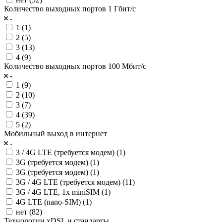
Количество выходных портов 1 Гбит/с
1 (
1
)
2 (
5
)
3 (
13
)
4 (
9
)
Количество выходных портов 100 Мбит/с
1 (
9
)
2 (
10
)
3 (
7
)
4 (
39
)
5 (
2
)
Мобильный выход в интернет
3 / 4G LTE (требуется модем) (
1
)
3G (требуется модем) (
1
)
3G (требуется модем) (
1
)
3G / 4G LTE (требуется модем) (
11
)
3G / 4G LTE, 1x miniSIM (
1
)
4G LTE (nano-SIM) (
1
)
нет (
82
)
Технологии xDSL и стандарты