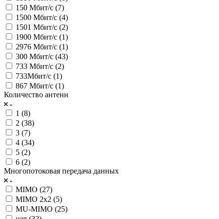
150 Мбит/с (
7
)
1500 Мбит/с (
4
)
1501 Мбит/с (
2
)
1900 Мбит/с (
1
)
2976 Мбит/с (
1
)
300 Мбит/с (
43
)
733 Мбит/с (
2
)
733Мбит/с (
1
)
867 Мбит/с (
1
)
Количество антенн
1 (
8
)
2 (
38
)
3 (
7
)
4 (
34
)
5 (
2
)
6 (
2
)
Многопотоковая передача данных
MIMO (
27
)
MIMO 2x2 (
5
)
MU-MIMO (
25
)
нет (
32
)