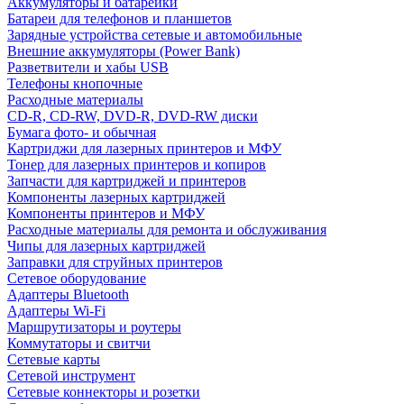
Аккумуляторы и батарейки
Батареи для телефонов и планшетов
Зарядные устройства сетевые и автомобильные
Внешние аккумуляторы (Power Bank)
Разветвители и хабы USB
Телефоны кнопочные
Расходные материалы
CD-R, CD-RW, DVD-R, DVD-RW диски
Бумага фото- и обычная
Картриджи для лазерных принтеров и МФУ
Тонер для лазерных принтеров и копиров
Запчасти для картриджей и принтеров
Компоненты лазерных картриджей
Компоненты принтеров и МФУ
Расходные материалы для ремонта и обслуживания
Чипы для лазерных картриджей
Заправки для струйных принтеров
Сетевое оборудование
Адаптеры Bluetooth
Адаптеры Wi-Fi
Маршрутизаторы и роутеры
Коммутаторы и свитчи
Сетевые карты
Сетевой инструмент
Сетевые коннекторы и розетки