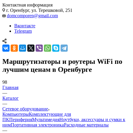
Контактная информация
г. Оренбург, ул. Терешковой, 251
domcomporen@gmail.com
Вконтакте
Telegram
Маршрутизаторы и роутеры WiFi по
лучшим ценам в Оренбурге
98
Главная
—
Каталог
—
Сетевое оборудование
Компьютеры
Комплектующие для
ПК
Периферия
Мультимедия
Ноутбуки, аксессуары и сумки к
ним
Портативная электроника
Расходные материалы
—