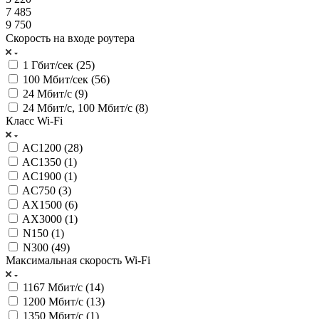
7 485
9 750
Скорость на входе роутера
1 Гбит/сек (
25
)
100 Мбит/сек (
56
)
24 Мбит/с (
9
)
24 Мбит/с, 100 Мбит/с (
8
)
Класс Wi-Fi
AC1200 (
28
)
AC1350 (
1
)
AC1900 (
1
)
AC750 (
3
)
AX1500 (
6
)
AX3000 (
1
)
N150 (
1
)
N300 (
49
)
Максимальная скорость Wi-Fi
1167 Мбит/с (
14
)
1200 Мбит/с (
13
)
1350 Мбит/с (
1
)