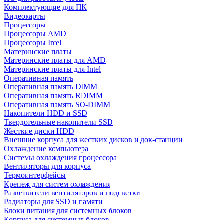
Комплектующие для ПК
Видеокарты
Процессоры
Процессоры AMD
Процессоры Intel
Материнские платы
Материнские платы для AMD
Материнские платы для Intel
Оперативная память
Оперативная память DIMM
Оперативная память RDIMM
Оперативная память SO-DIMM
Накопители HDD и SSD
Твердотельные накопители SSD
Жесткие диски HDD
Внешние корпуса для жестких дисков и док-станции
Охлаждение компьютера
Системы охлаждения процессора
Вентиляторы для корпуса
Термоинтерфейсы
Крепеж для систем охлаждения
Разветвители вентиляторов и подсветки
Радиаторы для SSD и памяти
Блоки питания для системных блоков
Корпуса для системных блоков