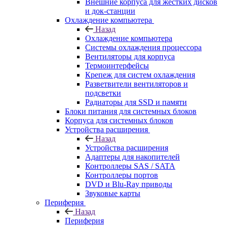
Внешние корпуса для жестких дисков
и док-станции
Охлаждение компьютера
Назад
Охлаждение компьютера
Системы охлаждения процессора
Вентиляторы для корпуса
Термоинтерфейсы
Крепеж для систем охлаждения
Разветвители вентиляторов и
подсветки
Радиаторы для SSD и памяти
Блоки питания для системных блоков
Корпуса для системных блоков
Устройства расширения
Назад
Устройства расширения
Адаптеры для накопителей
Контроллеры SAS / SATA
Контроллеры портов
DVD и Blu-Ray приводы
Звуковые карты
Периферия
Назад
Периферия