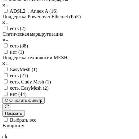
ADSL2+, Annex A (
16
)
Поддержка Power over Ethernet (PoE)
есть (
2
)
Статическая маршрутизация
есть (
88
)
нет (
1
)
Поддержка технологии MESH
EasyMesh (
1
)
есть (
21
)
есть, Cudy Mesh (
1
)
есть, EasyMesh (
2
)
нет (
44
)
Очистить фильтр
Показать
Выбрать все
В корзину