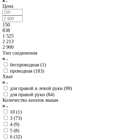
Цена
150
838
1 525
2 213
2 900
Тип соединения
беспроводная (
1
)
проводная (
183
)
Хват
для правой и левой руки (
99
)
для правой руки (
84
)
Количество кнопок мыши
10 (
1
)
3 (
73
)
4 (
9
)
5 (
8
)
6 (
32
)