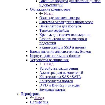
Внешние корпуса для жестких дисков
и док-станции
Охлаждение компьютера
Назад
Охлаждение компьютера
Системы охлаждения процессора
Вентиляторы для корпуса
Термоинтерфейсы
Крепеж для систем охлаждения
Разветвители вентиляторов и
подсветки
Радиаторы для SSD и памяти
Блоки питания для системных блоков
Корпуса для системных блоков
Устройства расширения
Назад
Устройства расширения
Адаптеры для накопителей
Контроллеры SAS / SATA
Контроллеры портов
DVD и Blu-Ray приводы
Звуковые карты
Периферия
Назад
Периферия