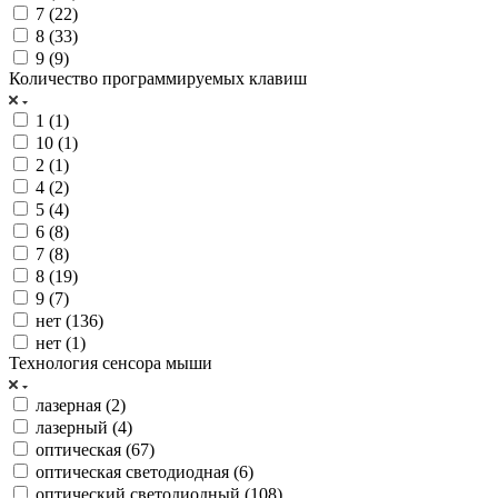
7 (
22
)
8 (
33
)
9 (
9
)
Количество программируемых клавиш
1 (
1
)
10 (
1
)
2 (
1
)
4 (
2
)
5 (
4
)
6 (
8
)
7 (
8
)
8 (
19
)
9 (
7
)
нет (
136
)
нет (
1
)
Технология сенсора мыши
лазерная (
2
)
лазерный (
4
)
оптическая (
67
)
оптическая светодиодная (
6
)
оптический светодиодный (
108
)