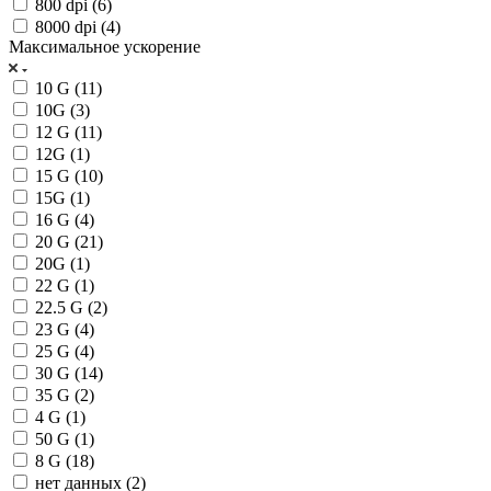
800 dpi (
6
)
8000 dpi (
4
)
Максимальное ускорение
10 G (
11
)
10G (
3
)
12 G (
11
)
12G (
1
)
15 G (
10
)
15G (
1
)
16 G (
4
)
20 G (
21
)
20G (
1
)
22 G (
1
)
22.5 G (
2
)
23 G (
4
)
25 G (
4
)
30 G (
14
)
35 G (
2
)
4 G (
1
)
50 G (
1
)
8 G (
18
)
нет данных (
2
)