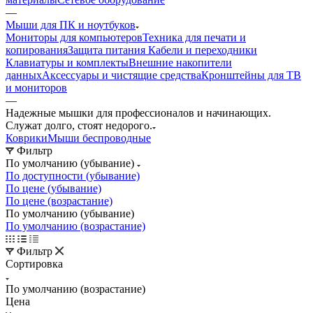
—
Мыши для ПК и ноутбуков
Мониторы для компьютеров
Техника для печати и
копирования
Защита питания
Кабели и переходники
Клавиатуры и комплекты
Внешние накопители
данных
Аксессуары и чистящие средства
Кронштейны для ТВ
и мониторов
—
Надежные мышки для профессионалов и начинающих.
Служат долго, стоят недорого.
Коврики
Мыши беспроводные
Фильтр
По умолчанию (убывание)
По доступности (убывание)
По цене (убывание)
По цене (возрастание)
По умолчанию (убывание)
По умолчанию (возрастание)
Фильтр
Сортировка
По умолчанию (возрастание)
Цена