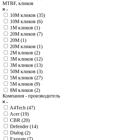
MTBF, кликов
10M кликов (
35
)
10М кликов (
6
)
1М кликов (
1
)
20M кликов (
7
)
20М (
1
)
20М кликов (
1
)
2М кликов (
2
)
3M кликов (
12
)
3М кликов (
13
)
50M кликов (
3
)
5M кликов (
27
)
5М кликов (
9
)
8M кликов (
2
)
Компания - производитель
A4Tech (
47
)
Acer (
19
)
CBR (
20
)
Defender (
14
)
Dialog (
2
)
Exegate (
7
)