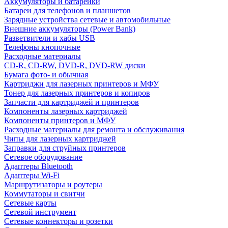
Аккумуляторы и батарейки
Батареи для телефонов и планшетов
Зарядные устройства сетевые и автомобильные
Внешние аккумуляторы (Power Bank)
Разветвители и хабы USB
Телефоны кнопочные
Расходные материалы
CD-R, CD-RW, DVD-R, DVD-RW диски
Бумага фото- и обычная
Картриджи для лазерных принтеров и МФУ
Тонер для лазерных принтеров и копиров
Запчасти для картриджей и принтеров
Компоненты лазерных картриджей
Компоненты принтеров и МФУ
Расходные материалы для ремонта и обслуживания
Чипы для лазерных картриджей
Заправки для струйных принтеров
Сетевое оборудование
Адаптеры Bluetooth
Адаптеры Wi-Fi
Маршрутизаторы и роутеры
Коммутаторы и свитчи
Сетевые карты
Сетевой инструмент
Сетевые коннекторы и розетки