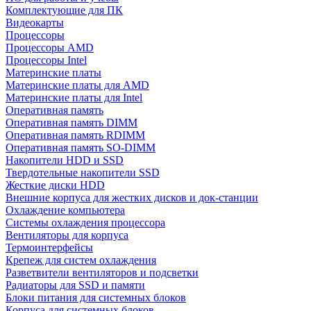
Комплектующие для ПК
Видеокарты
Процессоры
Процессоры AMD
Процессоры Intel
Материнские платы
Материнские платы для AMD
Материнские платы для Intel
Оперативная память
Оперативная память DIMM
Оперативная память RDIMM
Оперативная память SO-DIMM
Накопители HDD и SSD
Твердотельные накопители SSD
Жесткие диски HDD
Внешние корпуса для жестких дисков и док-станции
Охлаждение компьютера
Системы охлаждения процессора
Вентиляторы для корпуса
Термоинтерфейсы
Крепеж для систем охлаждения
Разветвители вентиляторов и подсветки
Радиаторы для SSD и памяти
Блоки питания для системных блоков
Корпуса для системных блоков