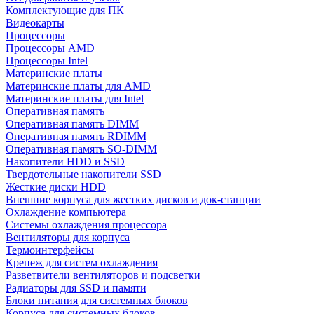
Комплектующие для ПК
Видеокарты
Процессоры
Процессоры AMD
Процессоры Intel
Материнские платы
Материнские платы для AMD
Материнские платы для Intel
Оперативная память
Оперативная память DIMM
Оперативная память RDIMM
Оперативная память SO-DIMM
Накопители HDD и SSD
Твердотельные накопители SSD
Жесткие диски HDD
Внешние корпуса для жестких дисков и док-станции
Охлаждение компьютера
Системы охлаждения процессора
Вентиляторы для корпуса
Термоинтерфейсы
Крепеж для систем охлаждения
Разветвители вентиляторов и подсветки
Радиаторы для SSD и памяти
Блоки питания для системных блоков
Корпуса для системных блоков