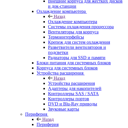
Внешние корпуса для жестких дисков
и док-станции
Охлаждение компьютера
Назад
Охлаждение компьютера
Системы охлаждения процессора
Вентиляторы для корпуса
Термоинтерфейсы
Крепеж для систем охлаждения
Разветвители вентиляторов и
подсветки
Радиаторы для SSD и памяти
Блоки питания для системных блоков
Корпуса для системных блоков
Устройства расширения
Назад
Устройства расширения
Адаптеры для накопителей
Контроллеры SAS / SATA
Контроллеры портов
DVD и Blu-Ray приводы
Звуковые карты
Периферия
Назад
Периферия