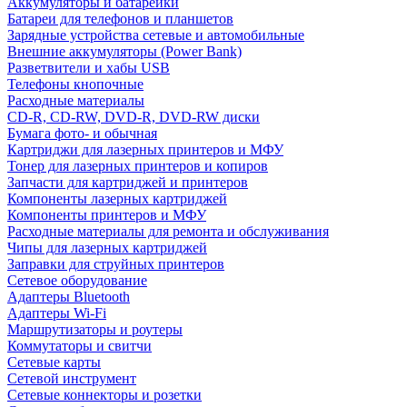
Аккумуляторы и батарейки
Батареи для телефонов и планшетов
Зарядные устройства сетевые и автомобильные
Внешние аккумуляторы (Power Bank)
Разветвители и хабы USB
Телефоны кнопочные
Расходные материалы
CD-R, CD-RW, DVD-R, DVD-RW диски
Бумага фото- и обычная
Картриджи для лазерных принтеров и МФУ
Тонер для лазерных принтеров и копиров
Запчасти для картриджей и принтеров
Компоненты лазерных картриджей
Компоненты принтеров и МФУ
Расходные материалы для ремонта и обслуживания
Чипы для лазерных картриджей
Заправки для струйных принтеров
Сетевое оборудование
Адаптеры Bluetooth
Адаптеры Wi-Fi
Маршрутизаторы и роутеры
Коммутаторы и свитчи
Сетевые карты
Сетевой инструмент
Сетевые коннекторы и розетки