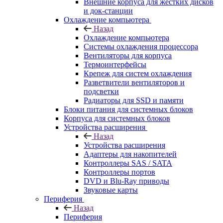
Внешние корпуса для жестких дисков
и док-станции
Охлаждение компьютера
Назад
Охлаждение компьютера
Системы охлаждения процессора
Вентиляторы для корпуса
Термоинтерфейсы
Крепеж для систем охлаждения
Разветвители вентиляторов и
подсветки
Радиаторы для SSD и памяти
Блоки питания для системных блоков
Корпуса для системных блоков
Устройства расширения
Назад
Устройства расширения
Адаптеры для накопителей
Контроллеры SAS / SATA
Контроллеры портов
DVD и Blu-Ray приводы
Звуковые карты
Периферия
Назад
Периферия