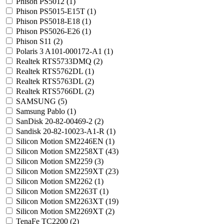
Phison PS5012 (
1
)
Phison PS5015-E15T (
1
)
Phison PS5018-E18 (
1
)
Phison PS5026-E26 (
1
)
Phison S11 (
2
)
Polaris 3 A101-000172-A1 (
1
)
Realtek RTS5733DMQ (
2
)
Realtek RTS5762DL (
1
)
Realtek RTS5763DL (
2
)
Realtek RTS5766DL (
2
)
SAMSUNG (
5
)
Samsung Pablo (
1
)
SanDisk 20-82-00469-2 (
2
)
Sandisk 20-82-10023-A1-R (
1
)
Silicon Motion SM2246EN (
1
)
Silicon Motion SM2258XT (
43
)
Silicon Motion SM2259 (
3
)
Silicon Motion SM2259XT (
23
)
Silicon Motion SM2262 (
1
)
Silicon Motion SM2263T (
1
)
Silicon Motion SM2263XT (
19
)
Silicon Motion SM2269XT (
2
)
TenaFe TC2200 (
2
)