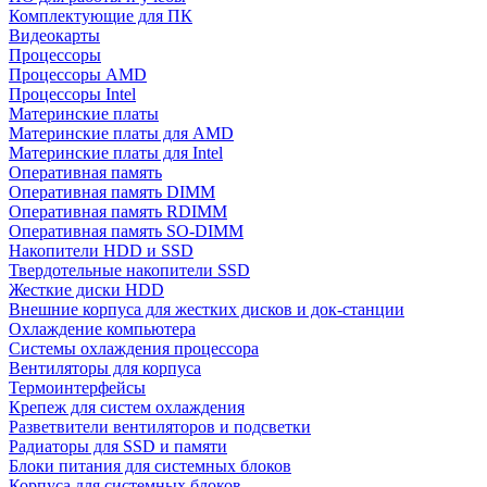
Комплектующие для ПК
Видеокарты
Процессоры
Процессоры AMD
Процессоры Intel
Материнские платы
Материнские платы для AMD
Материнские платы для Intel
Оперативная память
Оперативная память DIMM
Оперативная память RDIMM
Оперативная память SO-DIMM
Накопители HDD и SSD
Твердотельные накопители SSD
Жесткие диски HDD
Внешние корпуса для жестких дисков и док-станции
Охлаждение компьютера
Системы охлаждения процессора
Вентиляторы для корпуса
Термоинтерфейсы
Крепеж для систем охлаждения
Разветвители вентиляторов и подсветки
Радиаторы для SSD и памяти
Блоки питания для системных блоков
Корпуса для системных блоков