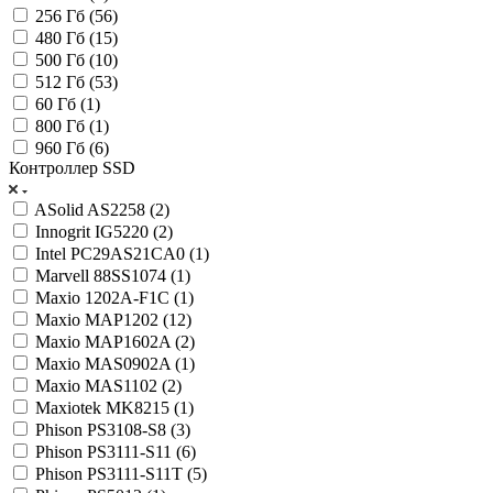
256 Гб (
56
)
480 Гб (
15
)
500 Гб (
10
)
512 Гб (
53
)
60 Гб (
1
)
800 Гб (
1
)
960 Гб (
6
)
Контроллер SSD
ASolid AS2258 (
2
)
Innogrit IG5220 (
2
)
Intel PC29AS21CA0 (
1
)
Marvell 88SS1074 (
1
)
Maxio 1202A-F1C (
1
)
Maxio MAP1202 (
12
)
Maxio MAP1602A (
2
)
Maxio MAS0902A (
1
)
Maxio MAS1102 (
2
)
Maxiotek MK8215 (
1
)
Phison PS3108-S8 (
3
)
Phison PS3111-S11 (
6
)
Phison PS3111-S11T (
5
)