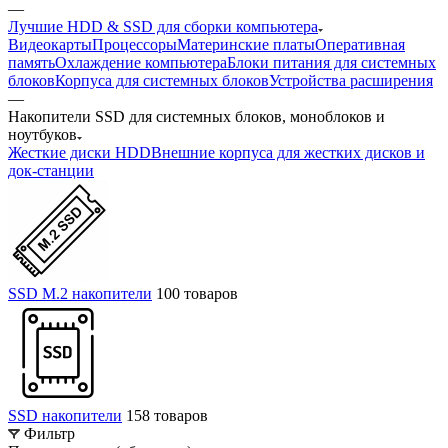
—
Лучшие HDD & SSD для сборки компьютера
Видеокарты
Процессоры
Материнские платы
Оперативная
память
Охлаждение компьютера
Блоки питания для системных
блоков
Корпуса для системных блоков
Устройства расширения
—
Накопители SSD для системных блоков, моноблоков и
ноутбуков
Жесткие диски HDD
Внешние корпуса для жестких дисков и
док-станции
SSD M.2 накопители
100 товаров
SSD накопители
158 товаров
Фильтр