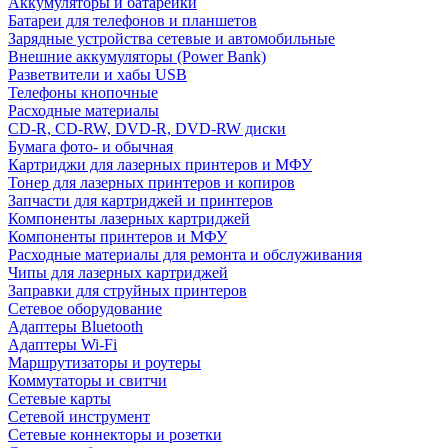
Аккумуляторы и батарейки
Батареи для телефонов и планшетов
Зарядные устройства сетевые и автомобильные
Внешние аккумуляторы (Power Bank)
Разветвители и хабы USB
Телефоны кнопочные
Расходные материалы
CD-R, CD-RW, DVD-R, DVD-RW диски
Бумага фото- и обычная
Картриджи для лазерных принтеров и МФУ
Тонер для лазерных принтеров и копиров
Запчасти для картриджей и принтеров
Компоненты лазерных картриджей
Компоненты принтеров и МФУ
Расходные материалы для ремонта и обслуживания
Чипы для лазерных картриджей
Заправки для струйных принтеров
Сетевое оборудование
Адаптеры Bluetooth
Адаптеры Wi-Fi
Маршрутизаторы и роутеры
Коммутаторы и свитчи
Сетевые карты
Сетевой инструмент
Сетевые коннекторы и розетки