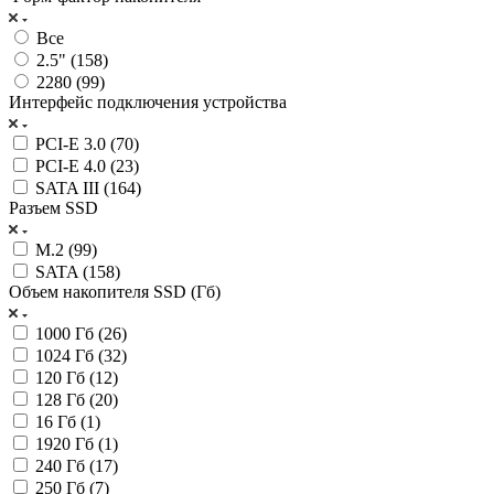
Все
2.5" (
158
)
2280 (
99
)
Интерфейс подключения устройства
PCI-E 3.0 (
70
)
PCI-E 4.0 (
23
)
SATA III (
164
)
Разъем SSD
M.2 (
99
)
SATA (
158
)
Объем накопителя SSD (Гб)
1000 Гб (
26
)
1024 Гб (
32
)
120 Гб (
12
)
128 Гб (
20
)
16 Гб (
1
)
1920 Гб (
1
)
240 Гб (
17
)
250 Гб (
7
)