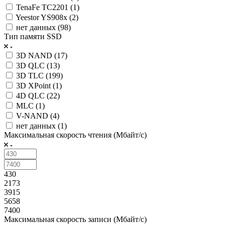
TenaFe TC2201 (
1
)
Yeestor YS908x (
2
)
нет данных (
98
)
Тип памяти SSD
3D NAND (
17
)
3D QLC (
13
)
3D TLC (
199
)
3D XPoint (
1
)
4D QLC (
22
)
MLC (
1
)
V-NAND (
4
)
нет данных (
1
)
Максимальная скорость чтения (Мбайт/с)
430
2173
3915
5658
7400
Максимальная скорость записи (Мбайт/с)