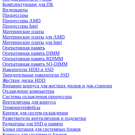
Комплектующие для ПК
Видеокарты
Процессоры
Процессоры AMD
Процессоры Intel
Материнские платы
Материнские платы для AMD
Материнские платы для Intel
Оперативная память
Оперативная память DIMM
Оперативная память RDIMM
Оперативная память SO-DIMM
Накопители HDD и SSD
Твердотельные накопители SSD
Жесткие диски HDD
Внешние корпуса для жестких дисков и док-станции
Охлаждение компьютера
Системы охлаждения процессора
Вентиляторы для корпуса
Термоинтерфейсы
Крепеж для систем охлаждения
Разветвители вентиляторов и подсветки
Радиаторы для SSD и памяти
Блоки питания для системных блоков
Корпуса для системных блоков