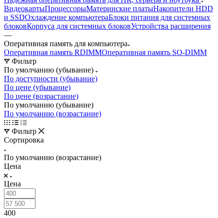
Видеокарты
Процессоры
Материнские платы
Накопители HDD
и SSD
Охлаждение компьютера
Блоки питания для системных
блоков
Корпуса для системных блоков
Устройства расширения
—
Оперативная память для компьютера
Оперативная память RDIMM
Оперативная память SO-DIMM
Фильтр
По умолчанию (убывание)
По доступности (убывание)
По цене (убывание)
По цене (возрастание)
По умолчанию (убывание)
По умолчанию (возрастание)
Фильтр
Сортировка
По умолчанию (возрастание)
Цена
Цена
400