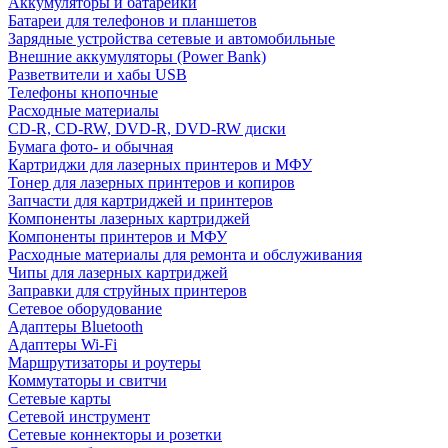
Аккумуляторы и батарейки
Батареи для телефонов и планшетов
Зарядные устройства сетевые и автомобильные
Внешние аккумуляторы (Power Bank)
Разветвители и хабы USB
Телефоны кнопочные
Расходные материалы
CD-R, CD-RW, DVD-R, DVD-RW диски
Бумага фото- и обычная
Картриджи для лазерных принтеров и МФУ
Тонер для лазерных принтеров и копиров
Запчасти для картриджей и принтеров
Компоненты лазерных картриджей
Компоненты принтеров и МФУ
Расходные материалы для ремонта и обслуживания
Чипы для лазерных картриджей
Заправки для струйных принтеров
Сетевое оборудование
Адаптеры Bluetooth
Адаптеры Wi-Fi
Маршрутизаторы и роутеры
Коммутаторы и свитчи
Сетевые карты
Сетевой инструмент
Сетевые коннекторы и розетки