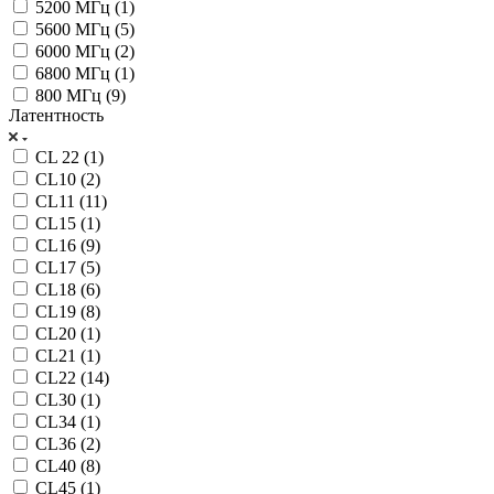
5200 МГц (
1
)
5600 МГц (
5
)
6000 МГц (
2
)
6800 МГц (
1
)
800 МГц (
9
)
Латентность
CL 22 (
1
)
CL10 (
2
)
CL11 (
11
)
CL15 (
1
)
CL16 (
9
)
CL17 (
5
)
CL18 (
6
)
CL19 (
8
)
CL20 (
1
)
CL21 (
1
)
CL22 (
14
)
CL30 (
1
)
CL34 (
1
)
CL36 (
2
)
CL40 (
8
)
CL45 (
1
)