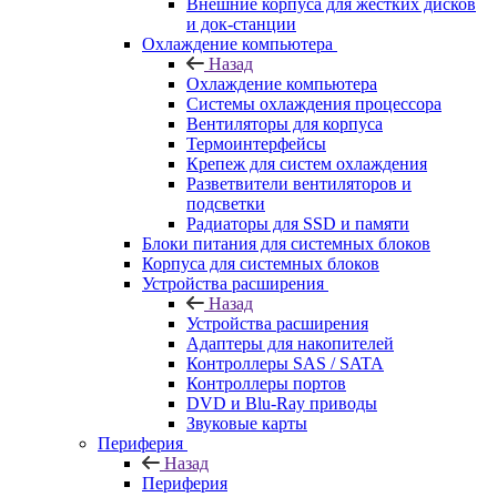
Внешние корпуса для жестких дисков
и док-станции
Охлаждение компьютера
Назад
Охлаждение компьютера
Системы охлаждения процессора
Вентиляторы для корпуса
Термоинтерфейсы
Крепеж для систем охлаждения
Разветвители вентиляторов и
подсветки
Радиаторы для SSD и памяти
Блоки питания для системных блоков
Корпуса для системных блоков
Устройства расширения
Назад
Устройства расширения
Адаптеры для накопителей
Контроллеры SAS / SATA
Контроллеры портов
DVD и Blu-Ray приводы
Звуковые карты
Периферия
Назад
Периферия