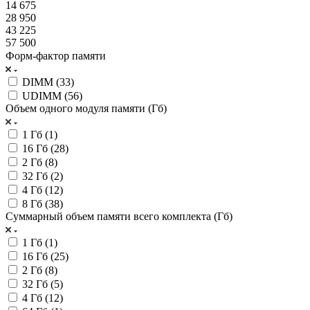
14 675
28 950
43 225
57 500
Форм-фактор памяти
DIMM (
33
)
UDIMM (
56
)
Объем одного модуля памяти (Гб)
1 Гб (
1
)
16 Гб (
28
)
2 Гб (
8
)
32 Гб (
2
)
4 Гб (
12
)
8 Гб (
38
)
Суммарный объем памяти всего комплекта (Гб)
1 Гб (
1
)
16 Гб (
25
)
2 Гб (
8
)
32 Гб (
5
)
4 Гб (
12
)