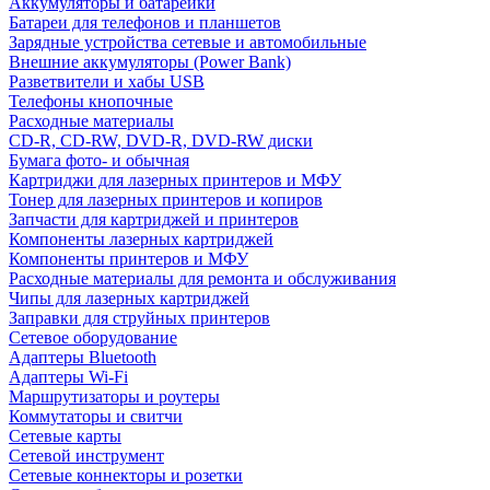
Аккумуляторы и батарейки
Батареи для телефонов и планшетов
Зарядные устройства сетевые и автомобильные
Внешние аккумуляторы (Power Bank)
Разветвители и хабы USB
Телефоны кнопочные
Расходные материалы
CD-R, CD-RW, DVD-R, DVD-RW диски
Бумага фото- и обычная
Картриджи для лазерных принтеров и МФУ
Тонер для лазерных принтеров и копиров
Запчасти для картриджей и принтеров
Компоненты лазерных картриджей
Компоненты принтеров и МФУ
Расходные материалы для ремонта и обслуживания
Чипы для лазерных картриджей
Заправки для струйных принтеров
Сетевое оборудование
Адаптеры Bluetooth
Адаптеры Wi-Fi
Маршрутизаторы и роутеры
Коммутаторы и свитчи
Сетевые карты
Сетевой инструмент
Сетевые коннекторы и розетки