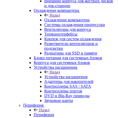
Внешние корпуса для жестких дисков
и док-станции
Охлаждение компьютера
Назад
Охлаждение компьютера
Системы охлаждения процессора
Вентиляторы для корпуса
Термоинтерфейсы
Крепеж для систем охлаждения
Разветвители вентиляторов и
подсветки
Радиаторы для SSD и памяти
Блоки питания для системных блоков
Корпуса для системных блоков
Устройства расширения
Назад
Устройства расширения
Адаптеры для накопителей
Контроллеры SAS / SATA
Контроллеры портов
DVD и Blu-Ray приводы
Звуковые карты
Периферия
Назад
Периферия