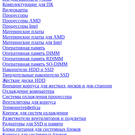
Комплектующие для ПК
Видеокарты
Процессоры
Процессоры AMD
Процессоры Intel
Материнские платы
Материнские платы для AMD
Материнские платы для Intel
Оперативная память
Оперативная память DIMM
Оперативная память RDIMM
Оперативная память SO-DIMM
Накопители HDD и SSD
Твердотельные накопители SSD
Жесткие диски HDD
Внешние корпуса для жестких дисков и док-станции
Охлаждение компьютера
Системы охлаждения процессора
Вентиляторы для корпуса
Термоинтерфейсы
Крепеж для систем охлаждения
Разветвители вентиляторов и подсветки
Радиаторы для SSD и памяти
Блоки питания для системных блоков
Корпуса для системных блоков