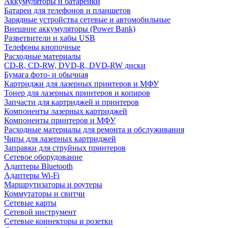
Аккумуляторы и батарейки
Батареи для телефонов и планшетов
Зарядные устройства сетевые и автомобильные
Внешние аккумуляторы (Power Bank)
Разветвители и хабы USB
Телефоны кнопочные
Расходные материалы
CD-R, CD-RW, DVD-R, DVD-RW диски
Бумага фото- и обычная
Картриджи для лазерных принтеров и МФУ
Тонер для лазерных принтеров и копиров
Запчасти для картриджей и принтеров
Компоненты лазерных картриджей
Компоненты принтеров и МФУ
Расходные материалы для ремонта и обслуживания
Чипы для лазерных картриджей
Заправки для струйных принтеров
Сетевое оборудование
Адаптеры Bluetooth
Адаптеры Wi-Fi
Маршрутизаторы и роутеры
Коммутаторы и свитчи
Сетевые карты
Сетевой инструмент
Сетевые коннекторы и розетки