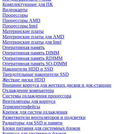
Комплектующие для ПК
Видеокарты
Процессоры
Процессоры AMD
Процессоры Intel
Материнские платы
Материнские платы для AMD
Материнские платы для Intel
Оперативная память
Оперативная память DIMM
Оперативная память RDIMM
Оперативная память SO-DIMM
Накопители HDD и SSD
Твердотельные накопители SSD
Жесткие диски HDD
Внешние корпуса для жестких дисков и док-станции
Охлаждение компьютера
Системы охлаждения процессора
Вентиляторы для корпуса
Термоинтерфейсы
Крепеж для систем охлаждения
Разветвители вентиляторов и подсветки
Радиаторы для SSD и памяти
Блоки питания для системных блоков
Корпуса для системных блоков