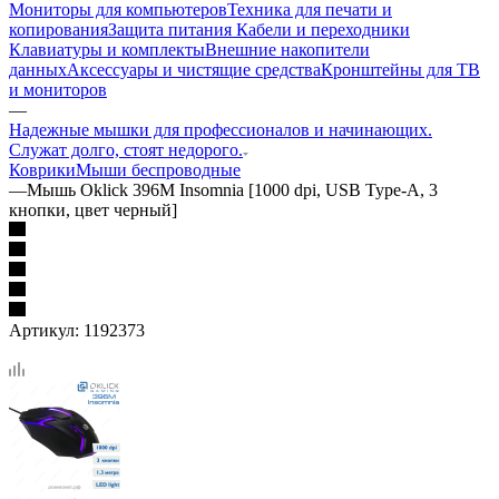
Мониторы для компьютеров
Техника для печати и
копирования
Защита питания
Кабели и переходники
Клавиатуры и комплекты
Внешние накопители
данных
Аксессуары и чистящие средства
Кронштейны для ТВ
и мониторов
—
Надежные мышки для профессионалов и начинающих.
Служат долго, стоят недорого.
Коврики
Мыши беспроводные
—
Мышь Oklick 396M Insomnia [1000 dpi, USB Type-A, 3
кнопки, цвет черный]
Артикул:
1192373