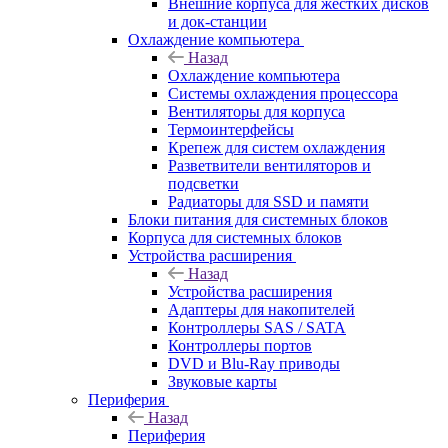
Внешние корпуса для жестких дисков
и док-станции
Охлаждение компьютера
Назад
Охлаждение компьютера
Системы охлаждения процессора
Вентиляторы для корпуса
Термоинтерфейсы
Крепеж для систем охлаждения
Разветвители вентиляторов и
подсветки
Радиаторы для SSD и памяти
Блоки питания для системных блоков
Корпуса для системных блоков
Устройства расширения
Назад
Устройства расширения
Адаптеры для накопителей
Контроллеры SAS / SATA
Контроллеры портов
DVD и Blu-Ray приводы
Звуковые карты
Периферия
Назад
Периферия