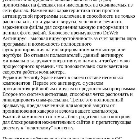
приносимых на флешках или имеющихся на скачиваемых из
сети файлах. Важнейшая характеристика этой простой
антивирусной программы заключена в способности не только
распознавать, но и удалять вирусы, успешно излечивать
зараженные файлы для сохранения важную информации и
ценных фотографий. Ключевое преимущество Dr.Web
Антивирус - высокая вирусоустойчивость за счет защиты ядра
программы и возможность полноценного
функционирования на инфицированном компьютере или
ноутбуке. Во отзывам пользователей, данный антивирус
минимально загружает оперативную память и требует мало
процессорного времени, что положительно сказывается на
скорости работы компьютера.
Редакция Security Space имеет в своем составе несколько
компонентов. Первое это антивирус, с успехом
противостоящий любым вирусам и вредоносным программам.
Второе это система антиспама, способная четко распознать и
ликвидировать спам-рассылки. Третье это полноценный
брадмауэр, предназначенный для мощной защиты от
проникновения хакеров и взлома вашего компьютера.
Важный компонент системы - блок родительского контроля
для блокирования нежелательных сайтов и препятствующая
доступу к "недетскому" контенту.
Программное обеспечение полностью совместимо с ОС