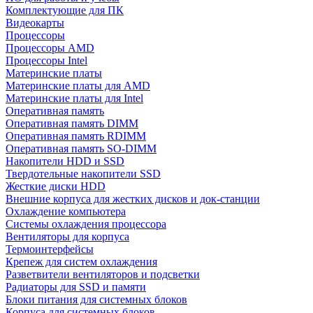
Комплектующие для ПК
Видеокарты
Процессоры
Процессоры AMD
Процессоры Intel
Материнские платы
Материнские платы для AMD
Материнские платы для Intel
Оперативная память
Оперативная память DIMM
Оперативная память RDIMM
Оперативная память SO-DIMM
Накопители HDD и SSD
Твердотельные накопители SSD
Жесткие диски HDD
Внешние корпуса для жестких дисков и док-станции
Охлаждение компьютера
Системы охлаждения процессора
Вентиляторы для корпуса
Термоинтерфейсы
Крепеж для систем охлаждения
Разветвители вентиляторов и подсветки
Радиаторы для SSD и памяти
Блоки питания для системных блоков
Корпуса для системных блоков