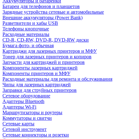
Аккумуляторы и батарейки
Батареи для телефонов и планшетов
Зарядные устройства сетевые и автомобильные
Внешние аккумуляторы (Power Bank)
Разветвители и хабы USB
Телефоны кнопочные
Расходные материалы
CD-R, CD-RW, DVD-R, DVD-RW диски
Бумага фото- и обычная
Картриджи для лазерных принтеров и МФУ
Тонер для лазерных принтеров и копиров
Запчасти для картриджей и принтеров
Компоненты лазерных картриджей
Компоненты принтеров и МФУ
Расходные материалы для ремонта и обслуживания
Чипы для лазерных картриджей
Заправки для струйных принтеров
Сетевое оборудование
Адаптеры Bluetooth
Адаптеры Wi-Fi
Маршрутизаторы и роутеры
Коммутаторы и свитчи
Сетевые карты
Сетевой инструмент
Сетевые коннекторы и розетки