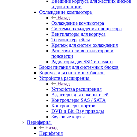
Внешние корпуса для жестких дисков
и док-станции
Охлаждение компьютера
Назад
Охлаждение компьютера
Системы охлаждения процессора
Вентиляторы для корпуса
Термоинтерфейсы
Крепеж для систем охлаждения
Разветвители вентиляторов и
подсветки
Радиаторы для SSD и памяти
Блоки питания для системных блоков
Корпуса для системных блоков
Устройства расширения
Назад
Устройства расширения
Адаптеры для накопителей
Контроллеры SAS / SATA
Контроллеры портов
DVD и Blu-Ray приводы
Звуковые карты
Периферия
Назад
Периферия