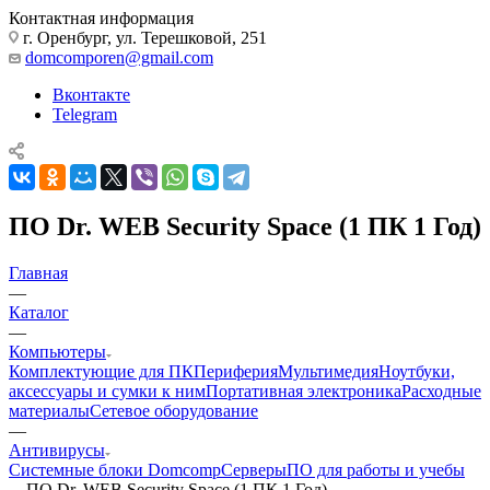
Контактная информация
г. Оренбург, ул. Терешковой, 251
domcomporen@gmail.com
Вконтакте
Telegram
ПО Dr. WEB Security Space (1 ПК 1 Год)
Главная
—
Каталог
—
Компьютеры
Комплектующие для ПК
Периферия
Мультимедия
Ноутбуки,
аксессуары и сумки к ним
Портативная электроника
Расходные
материалы
Сетевое оборудование
—
Антивирусы
Системные блоки Domcomp
Серверы
ПО для работы и учебы
—
ПО Dr. WEB Security Space (1 ПК 1 Год)