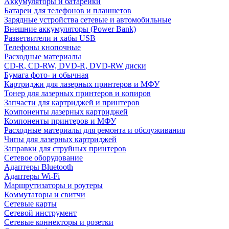
Аккумуляторы и батарейки
Батареи для телефонов и планшетов
Зарядные устройства сетевые и автомобильные
Внешние аккумуляторы (Power Bank)
Разветвители и хабы USB
Телефоны кнопочные
Расходные материалы
CD-R, CD-RW, DVD-R, DVD-RW диски
Бумага фото- и обычная
Картриджи для лазерных принтеров и МФУ
Тонер для лазерных принтеров и копиров
Запчасти для картриджей и принтеров
Компоненты лазерных картриджей
Компоненты принтеров и МФУ
Расходные материалы для ремонта и обслуживания
Чипы для лазерных картриджей
Заправки для струйных принтеров
Сетевое оборудование
Адаптеры Bluetooth
Адаптеры Wi-Fi
Маршрутизаторы и роутеры
Коммутаторы и свитчи
Сетевые карты
Сетевой инструмент
Сетевые коннекторы и розетки