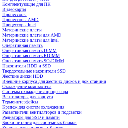
Комплектующие для ПК
Видеокарты
Процессоры
Процессоры AMD
Процессоры Intel
Материнские платы
Материнские платы для AMD
Материнские платы для Intel
Оперативная память
Оперативная память DIMM
Оперативная память RDIMM
Оперативная память SO-DIMM
Накопители HDD и SSD
Твердотельные накопители SSD
Жесткие диски HDD
Внешние корпуса для жестких дисков и док-станции
Охлаждение компьютера
Системы охлаждения процессора
Вентиляторы для корпуса
Термоинтерфейсы
Крепеж для систем охлаждения
Разветвители вентиляторов и подсветки
Радиаторы для SSD и памяти
Блоки питания для системных блоков
Корпуса для системных блоков