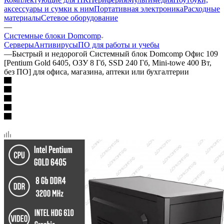
аксессуары и сумки к ним
Портативная электроника
Расходные
материалы
Сетевое оборудование
—
Системные блоки Domcomp
Серверы
Антивирусы
ПО для работы и учебы
—
Быстрый и недорогой Системный блок Domcomp Офис 109
[Pentium Gold 6405, ОЗУ 8 Гб, SSD 240 Гб, Mini-towe 400 Вт,
без ПО] для офиса, магазина, аптеки или бухгалтерии