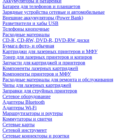
Аккумуляторы и батарейки
Батареи для телефонов и планшетов
Зарядные устройства сетевые и автомобильные
Внешние аккумуляторы (Power Bank)
Разветвители и хабы USB
Телефоны кнопочные
Расходные материалы
CD-R, CD-RW, DVD-R, DVD-RW диски
Бумага фото- и обычная
Картриджи для лазерных принтеров и МФУ
Тонер для лазерных принтеров и копиров
Запчасти для картриджей и принтеров
Компоненты лазерных картриджей
Компоненты принтеров и МФУ
Расходные материалы для ремонта и обслуживания
Чипы для лазерных картриджей
Заправки для струйных принтеров
Сетевое оборудование
Адаптеры Bluetooth
Адаптеры Wi-Fi
Маршрутизаторы и роутеры
Коммутаторы и свитчи
Сетевые карты
Сетевой инструмент
Сетевые коннекторы и розетки