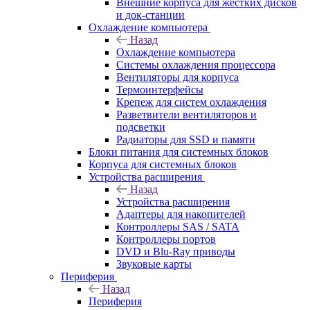
Внешние корпуса для жестких дисков
и док-станции
Охлаждение компьютера
Назад
Охлаждение компьютера
Системы охлаждения процессора
Вентиляторы для корпуса
Термоинтерфейсы
Крепеж для систем охлаждения
Разветвители вентиляторов и
подсветки
Радиаторы для SSD и памяти
Блоки питания для системных блоков
Корпуса для системных блоков
Устройства расширения
Назад
Устройства расширения
Адаптеры для накопителей
Контроллеры SAS / SATA
Контроллеры портов
DVD и Blu-Ray приводы
Звуковые карты
Периферия
Назад
Периферия