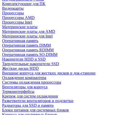
Комплектующие для ПК
Видеокарты
Процессоры
Процессоры AMD
Процессоры Intel
Материнские платы
Материнские платы для AMD
Материнские платы для Intel
Оперативная память
Оперативная память DIMM
Оперативная память RDIMM
Оперативная память SO-DIMM
Накопители HDD и SSD
Твердотельные накопители SSD
Жесткие диски HDD
Внешние корпуса для жестких дисков и док-станции
Охлаждение компьютера
Системы охлаждения процессора
Вентиляторы для корпуса
Термоинтерфейсы
Крепеж для систем охлаждения
Разветвители вентиляторов и подсветки
Радиаторы для SSD и памяти
Блоки питания для системных блоков
Корпуса для системных блоков