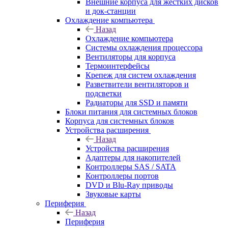
Внешние корпуса для жестких дисков
и док-станции
Охлаждение компьютера
Назад
Охлаждение компьютера
Системы охлаждения процессора
Вентиляторы для корпуса
Термоинтерфейсы
Крепеж для систем охлаждения
Разветвители вентиляторов и
подсветки
Радиаторы для SSD и памяти
Блоки питания для системных блоков
Корпуса для системных блоков
Устройства расширения
Назад
Устройства расширения
Адаптеры для накопителей
Контроллеры SAS / SATA
Контроллеры портов
DVD и Blu-Ray приводы
Звуковые карты
Периферия
Назад
Периферия