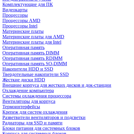
Комплектующие для ПК
Видеокарты
Процессоры
Процессоры AMD
Процессоры Intel
Материнские платы
Материнские платы для AMD
Материнские платы для Intel
Оперативная память
Оперативная память DIMM
Оперативная память RDIMM
Оперативная память SO-DIMM
Накопители HDD и SSD
Твердотельные накопители SSD
Жесткие диски HDD
Внешние корпуса для жестких дисков и док-станции
Охлаждение компьютера
Системы охлаждения процессора
Вентиляторы для корпуса
Термоинтерфейсы
Крепеж для систем охлаждения
Разветвители вентиляторов и подсветки
Радиаторы для SSD и памяти
Блоки питания для системных блоков
Корпуса для системных блоков