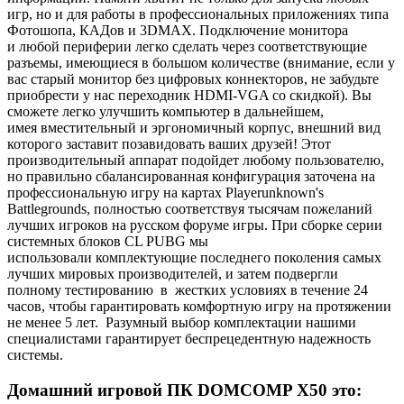
игр, но и для работы в профессиональных приложениях типа
Фотошопа, КАДов и 3DMAX. Подключение монитора
и любой периферии легко сделать через соответствующие
разъемы, имеющиеся в большом количестве (внимание, если у
вас старый монитор без цифровых коннекторов, не забудьте
приобрести у нас переходник HDMI-VGA со скидкой). Вы
сможете легко улучшить компьютер в дальнейшем,
имея вместительный и эргономичный корпус, внешний вид
которого заставит позавидовать ваших друзей! Этот
производительный аппарат подойдет любому пользователю,
но правильно сбалансированная конфигурация заточена на
профессиональную игру на картах Playerunknown's
Battlegrounds, полностью соответствуя тысячам пожеланий
лучших игроков на русском форуме игры. При сборке серии
системных блоков CL PUBG мы
использовали комплектующие последнего поколения самых
лучших мировых производителей, и затем подвергли
полному тестированию в жестких условиях в течение 24
часов, чтобы гарантировать комфортную игру на протяжении
не менее 5 лет. Разумный выбор комплектации нашими
специалистами гарантирует беспрецедентную надежность
системы.
Домашний игровой ПК DOMCOMP X50 это: