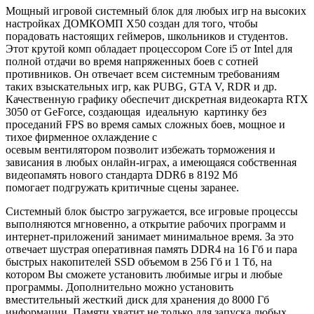
Мощный игровой системный блок для любых игр на высоких
настройках ДОМКОМП Х50 создан для того, чтобы
порадовать настоящих геймеров, школьников и студентов.
Этот крутой комп обладает процессором Core i5 от Intel для
полной отдачи во время напряженных боев с сотней
противников. Он отвечает всем системным требованиям
таких взыскательных игр, как PUBG, GTA V, RDR и др.
Качественную графику обеспечит дискретная видеокарта RTX
3050 от GeForce, создающая идеальную картинку без
проседаний FPS во время самых сложных боев, мощное и
тихое фирменное охлаждение с
осевым вентилятором позволит избежать торможения и
зависания в любых онлайн-играх, а имеющаяся собственная
видеопамять нового стандарта DDR6 в 8192 Мб
помогает подгружать критичные сцены заранее.
Системный блок быстро загружается, все игровые процессы
выполняются мгновенно, а открытие рабочих программ и
интернет-приложений занимает минимальное время. За это
отвечает шустрая оперативная память DDR4 на 16 Гб и пара
быстрых накопителей SSD объемом в 256 Гб и 1 Тб, на
котором Вы сможете установить любимые игры и любые
программы. Дополнительно можно установить
вместительный жесткий диск для хранения до 8000 Гб
информации. Памяти хватит не только для запуска любых