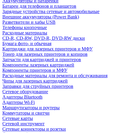
Аккумуляторы и батарейки
Батареи для телефонов и планшетов
Зарядные устройства сетевые и автомобильные
Внешние аккумуляторы (Power Bank)
Разветвители и хабы USB
Телефоны кнопочные
Расходные материалы
CD-R, CD-RW, DVD-R, DVD-RW диски
Бумага фото- и обычная
Картриджи для лазерных принтеров и МФУ
Тонер для лазерных принтеров и копиров
Запчасти для картриджей и принтеров
Компоненты лазерных картриджей
Компоненты принтеров и МФУ
Расходные материалы для ремонта и обслуживания
Чипы для лазерных картриджей
Заправки для струйных принтеров
Сетевое оборудование
Адаптеры Bluetooth
Адаптеры Wi-Fi
Маршрутизаторы и роутеры
Коммутаторы и свитчи
Сетевые карты
Сетевой инструмент
Сетевые коннекторы и розетки