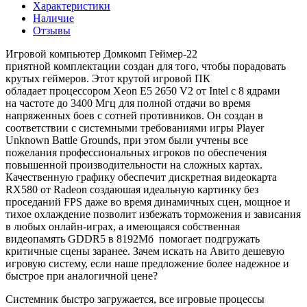
Характеристики
Наличие
Отзывы
Игровой компьютер Домкомп Геймер-22
приятной комплектации создан для того, чтобы порадовать
крутых геймеров. Этот крутой игровой ПК
обладает процессором Xeon E5 2650 V2 от Intel с 8 ядрами
на частоте до 3400 Мгц для полной отдачи во время
напряженных боев с сотней противников. Он создан в
соответствии с системными требованиями игры Player
Unknown Battle Grounds, при этом были учтены все
пожелания профессиональных игроков по обеспечения
повышенной производительности на сложных картах.
Качественную графику обеспечит дискретная видеокарта
RX580 от Radeon создаюшая идеальную картинку без
проседаний FPS даже во время динамичных сцен, мощное и
тихое охлаждение позволит избежать торможения и зависания
в любых онлайн-играх, а имеющаяся собственная
видеопамять GDDR5 в 8192Мб помогает подгружать
критичные сцены заранее. Зачем искать на Авито дешевую
игровую систему, если наше предложение более надежное и
быстрое при аналогичной цене?
Системник быстро загружается, все игровые процессы