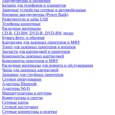
Аккумуляторы и батарейки
Батареи для телефонов и планшетов
Зарядные устройства сетевые и автомобильные
Внешние аккумуляторы (Power Bank)
Разветвители и хабы USB
Телефоны кнопочные
Расходные материалы
CD-R, CD-RW, DVD-R, DVD-RW диски
Бумага фото- и обычная
Картриджи для лазерных принтеров и МФУ
Тонер для лазерных принтеров и копиров
Запчасти для картриджей и принтеров
Компоненты лазерных картриджей
Компоненты принтеров и МФУ
Расходные материалы для ремонта и обслуживания
Чипы для лазерных картриджей
Заправки для струйных принтеров
Сетевое оборудование
Адаптеры Bluetooth
Адаптеры Wi-Fi
Маршрутизаторы и роутеры
Коммутаторы и свитчи
Сетевые карты
Сетевой инструмент
Сетевые коннекторы и розетки