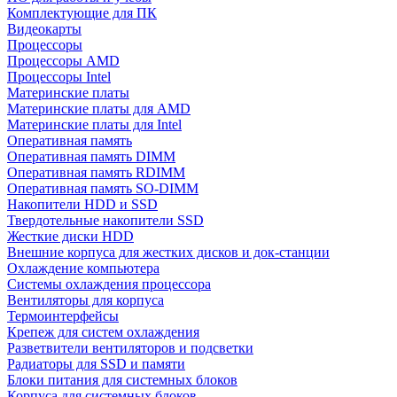
Комплектующие для ПК
Видеокарты
Процессоры
Процессоры AMD
Процессоры Intel
Материнские платы
Материнские платы для AMD
Материнские платы для Intel
Оперативная память
Оперативная память DIMM
Оперативная память RDIMM
Оперативная память SO-DIMM
Накопители HDD и SSD
Твердотельные накопители SSD
Жесткие диски HDD
Внешние корпуса для жестких дисков и док-станции
Охлаждение компьютера
Системы охлаждения процессора
Вентиляторы для корпуса
Термоинтерфейсы
Крепеж для систем охлаждения
Разветвители вентиляторов и подсветки
Радиаторы для SSD и памяти
Блоки питания для системных блоков
Корпуса для системных блоков