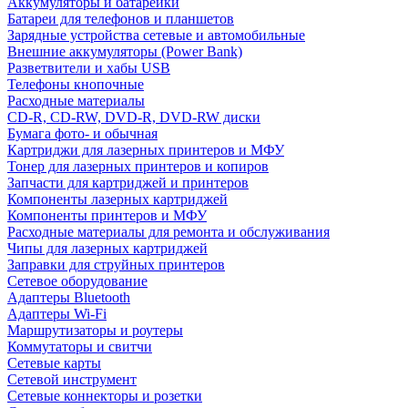
Аккумуляторы и батарейки
Батареи для телефонов и планшетов
Зарядные устройства сетевые и автомобильные
Внешние аккумуляторы (Power Bank)
Разветвители и хабы USB
Телефоны кнопочные
Расходные материалы
CD-R, CD-RW, DVD-R, DVD-RW диски
Бумага фото- и обычная
Картриджи для лазерных принтеров и МФУ
Тонер для лазерных принтеров и копиров
Запчасти для картриджей и принтеров
Компоненты лазерных картриджей
Компоненты принтеров и МФУ
Расходные материалы для ремонта и обслуживания
Чипы для лазерных картриджей
Заправки для струйных принтеров
Сетевое оборудование
Адаптеры Bluetooth
Адаптеры Wi-Fi
Маршрутизаторы и роутеры
Коммутаторы и свитчи
Сетевые карты
Сетевой инструмент
Сетевые коннекторы и розетки