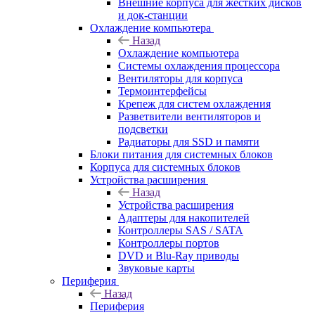
Внешние корпуса для жестких дисков
и док-станции
Охлаждение компьютера
Назад
Охлаждение компьютера
Системы охлаждения процессора
Вентиляторы для корпуса
Термоинтерфейсы
Крепеж для систем охлаждения
Разветвители вентиляторов и
подсветки
Радиаторы для SSD и памяти
Блоки питания для системных блоков
Корпуса для системных блоков
Устройства расширения
Назад
Устройства расширения
Адаптеры для накопителей
Контроллеры SAS / SATA
Контроллеры портов
DVD и Blu-Ray приводы
Звуковые карты
Периферия
Назад
Периферия