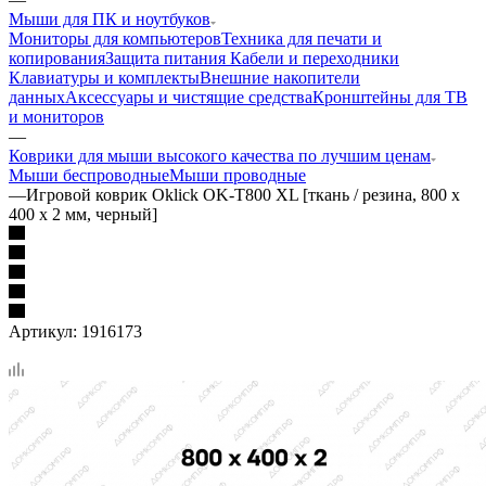
Мыши для ПК и ноутбуков
Мониторы для компьютеров
Техника для печати и
копирования
Защита питания
Кабели и переходники
Клавиатуры и комплекты
Внешние накопители
данных
Аксессуары и чистящие средства
Кронштейны для ТВ
и мониторов
—
Коврики для мыши высокого качества по лучшим ценам
Мыши беспроводные
Мыши проводные
—
Игровой коврик Oklick OK-T800 XL [ткань / резина, 800 х
400 х 2 мм, черный]
Артикул:
1916173