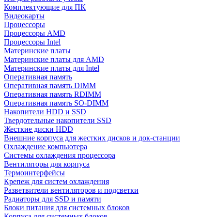
Комплектующие для ПК
Видеокарты
Процессоры
Процессоры AMD
Процессоры Intel
Материнские платы
Материнские платы для AMD
Материнские платы для Intel
Оперативная память
Оперативная память DIMM
Оперативная память RDIMM
Оперативная память SO-DIMM
Накопители HDD и SSD
Твердотельные накопители SSD
Жесткие диски HDD
Внешние корпуса для жестких дисков и док-станции
Охлаждение компьютера
Системы охлаждения процессора
Вентиляторы для корпуса
Термоинтерфейсы
Крепеж для систем охлаждения
Разветвители вентиляторов и подсветки
Радиаторы для SSD и памяти
Блоки питания для системных блоков
Корпуса для системных блоков