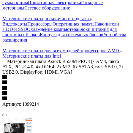
сумки к ним
Портативная электроника
Расходные
материалы
Сетевое оборудование
—
Материнские платы, в наличии и под заказ
Видеокарты
Процессоры
Оперативная память
Накопители
HDD и SSD
Охлаждение компьютера
Блоки питания для
системных блоков
Корпуса для системных блоков
Устройства
расширения
—
Материнские платы для всех моделей процессоров AMD
Материнские платы для Intel
—
Материнская плата Asrock B550M PRO4 [s-AM4, micro-
ATX, PCI-E 4.0, 4x DDR4, 2x M.2, 6x SATA3, 6x USB3.0, 2x
USB2.0, DisplayPort, HDMI, VGA]
Артикул:
1399214