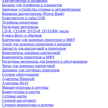
Аккумуляторы и батарейки
Батареи для телефонов и планшетов
Зарядные устройства сетевые и автомобильные
Внешние аккумуляторы (Power Bank)
Разветвители и хабы USB
Телефоны кнопочные
Расходные материалы
CD-R, CD-RW, DVD-R, DVD-RW диски
Бумага фото- и обычная
Картриджи для лазерных принтеров и МФУ
Тонер для лазерных принтеров и копиров
Запчасти для картриджей и принтеров
Компоненты лазерных картриджей
Компоненты принтеров и МФУ
Расходные материалы для ремонта и обслуживания
Чипы для лазерных картриджей
Заправки для струйных принтеров
Сетевое оборудование
Адаптеры Bluetooth
Адаптеры Wi-Fi
Маршрутизаторы и роутеры
Коммутаторы и свитчи
Сетевые карты
Сетевой инструмент
Сетевые коннекторы и розетки