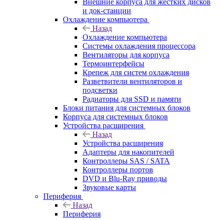
Внешние корпуса для жестких дисков
и док-станции
Охлаждение компьютера
Назад
Охлаждение компьютера
Системы охлаждения процессора
Вентиляторы для корпуса
Термоинтерфейсы
Крепеж для систем охлаждения
Разветвители вентиляторов и
подсветки
Радиаторы для SSD и памяти
Блоки питания для системных блоков
Корпуса для системных блоков
Устройства расширения
Назад
Устройства расширения
Адаптеры для накопителей
Контроллеры SAS / SATA
Контроллеры портов
DVD и Blu-Ray приводы
Звуковые карты
Периферия
Назад
Периферия