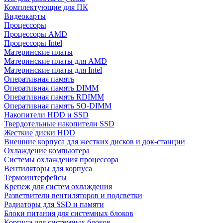
Комплектующие для ПК
Видеокарты
Процессоры
Процессоры AMD
Процессоры Intel
Материнские платы
Материнские платы для AMD
Материнские платы для Intel
Оперативная память
Оперативная память DIMM
Оперативная память RDIMM
Оперативная память SO-DIMM
Накопители HDD и SSD
Твердотельные накопители SSD
Жесткие диски HDD
Внешние корпуса для жестких дисков и док-станции
Охлаждение компьютера
Системы охлаждения процессора
Вентиляторы для корпуса
Термоинтерфейсы
Крепеж для систем охлаждения
Разветвители вентиляторов и подсветки
Радиаторы для SSD и памяти
Блоки питания для системных блоков
Корпуса для системных блоков