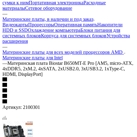
сумки к ним
Портативная электроника
Расходные
материалы
Сетевое оборудование
—
Материнские платы, в наличии и под заказ
Видеокарты
Процессоры
Оперативная память
Накопители
HDD и SSD
Охлаждение компьютера
Блоки питания для
системных блоков
Корпуса для системных блоков
Устройства
расширения
—
Материнские платы для всех моделей процессоров AMD
Материнские платы для Intel
—
Материнская плата Biostar B650MT-E Pro [AM5, micro-ATX,
4xDDR5, 2xM.2, 4xSATA, 2xUSB2.0, 3xUSB3.2, 1xType-C,
HDMI, DisplayPort]
Артикул:
2100301