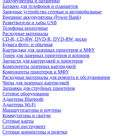
Аккумуляторы и батарейки
Батареи для телефонов и планшетов
Зарядные устройства сетевые и автомобильные
Внешние аккумуляторы (Power Bank)
Разветвители и хабы USB
Телефоны кнопочные
Расходные материалы
CD-R, CD-RW, DVD-R, DVD-RW диски
Бумага фото- и обычная
Картриджи для лазерных принтеров и МФУ
Тонер для лазерных принтеров и копиров
Запчасти для картриджей и принтеров
Компоненты лазерных картриджей
Компоненты принтеров и МФУ
Расходные материалы для ремонта и обслуживания
Чипы для лазерных картриджей
Заправки для струйных принтеров
Сетевое оборудование
Адаптеры Bluetooth
Адаптеры Wi-Fi
Маршрутизаторы и роутеры
Коммутаторы и свитчи
Сетевые карты
Сетевой инструмент
Сетевые коннекторы и розетки