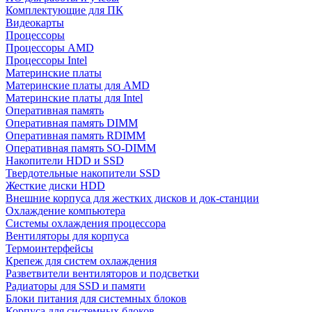
Комплектующие для ПК
Видеокарты
Процессоры
Процессоры AMD
Процессоры Intel
Материнские платы
Материнские платы для AMD
Материнские платы для Intel
Оперативная память
Оперативная память DIMM
Оперативная память RDIMM
Оперативная память SO-DIMM
Накопители HDD и SSD
Твердотельные накопители SSD
Жесткие диски HDD
Внешние корпуса для жестких дисков и док-станции
Охлаждение компьютера
Системы охлаждения процессора
Вентиляторы для корпуса
Термоинтерфейсы
Крепеж для систем охлаждения
Разветвители вентиляторов и подсветки
Радиаторы для SSD и памяти
Блоки питания для системных блоков
Корпуса для системных блоков