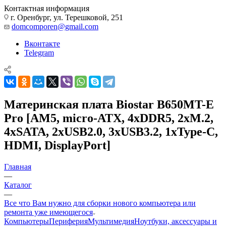
Контактная информация
г. Оренбург, ул. Терешковой, 251
domcomporen@gmail.com
Вконтакте
Telegram
Материнская плата Biostar B650MT-E
Pro [AM5, micro-ATX, 4xDDR5, 2xM.2,
4xSATA, 2xUSB2.0, 3xUSB3.2, 1xType-C,
HDMI, DisplayPort]
Главная
—
Каталог
—
Все что Вам нужно для сборки нового компьютера или
ремонта уже имеющегося
Компьютеры
Периферия
Мультимедия
Ноутбуки, аксессуары и