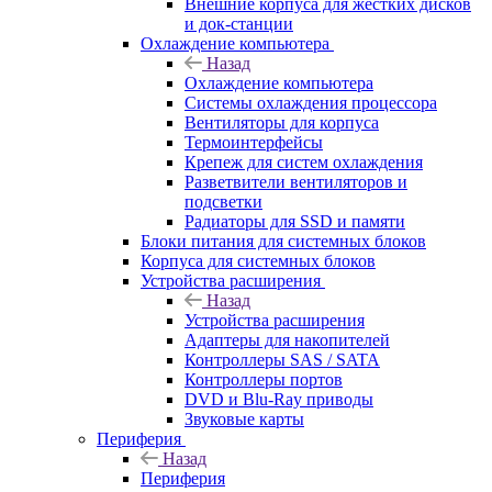
Внешние корпуса для жестких дисков
и док-станции
Охлаждение компьютера
Назад
Охлаждение компьютера
Системы охлаждения процессора
Вентиляторы для корпуса
Термоинтерфейсы
Крепеж для систем охлаждения
Разветвители вентиляторов и
подсветки
Радиаторы для SSD и памяти
Блоки питания для системных блоков
Корпуса для системных блоков
Устройства расширения
Назад
Устройства расширения
Адаптеры для накопителей
Контроллеры SAS / SATA
Контроллеры портов
DVD и Blu-Ray приводы
Звуковые карты
Периферия
Назад
Периферия