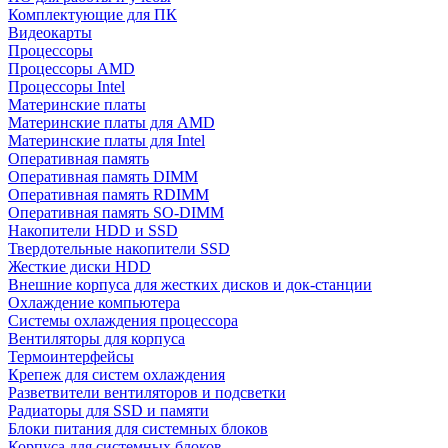
Комплектующие для ПК
Видеокарты
Процессоры
Процессоры AMD
Процессоры Intel
Материнские платы
Материнские платы для AMD
Материнские платы для Intel
Оперативная память
Оперативная память DIMM
Оперативная память RDIMM
Оперативная память SO-DIMM
Накопители HDD и SSD
Твердотельные накопители SSD
Жесткие диски HDD
Внешние корпуса для жестких дисков и док-станции
Охлаждение компьютера
Системы охлаждения процессора
Вентиляторы для корпуса
Термоинтерфейсы
Крепеж для систем охлаждения
Разветвители вентиляторов и подсветки
Радиаторы для SSD и памяти
Блоки питания для системных блоков
Корпуса для системных блоков