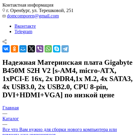
Контактная информация
г. Оренбург, ул. Терешковой, 251
domcomporen@gmail.com
Вконтакте
Telegram
Надежная Материнская плата Gigabyte
B450M S2H V2 [s-AM4, micro-ATX,
1xPCI-E 16x, 2x DDR4,1x M.2, 4x SATA3,
4x USB3.0, 2x USB2.0, CPU 8-pin,
DVI+HDMI+VGA] по низкой цене
Главная
—
Каталог
—
Все что Вам нужно для сборки нового компьютера или
ремонта уже имеющегося