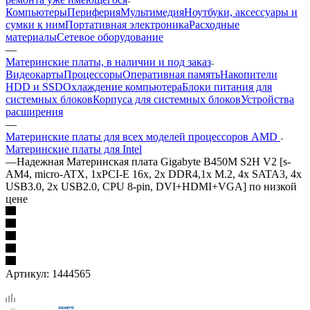
Компьютеры
Периферия
Мультимедия
Ноутбуки, аксессуары и
сумки к ним
Портативная электроника
Расходные
материалы
Сетевое оборудование
—
Материнские платы, в наличии и под заказ
Видеокарты
Процессоры
Оперативная память
Накопители
HDD и SSD
Охлаждение компьютера
Блоки питания для
системных блоков
Корпуса для системных блоков
Устройства
расширения
—
Материнские платы для всех моделей процессоров AMD
Материнские платы для Intel
—
Надежная Материнская плата Gigabyte B450M S2H V2 [s-
AM4, micro-ATX, 1xPCI-E 16x, 2x DDR4,1x M.2, 4x SATA3, 4x
USB3.0, 2x USB2.0, CPU 8-pin, DVI+HDMI+VGA] по низкой
цене
Артикул:
1444565