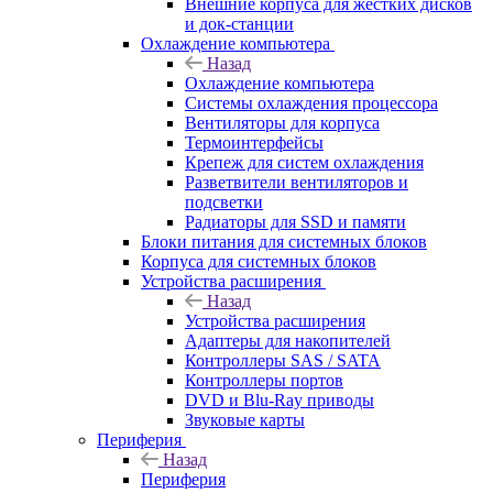
Внешние корпуса для жестких дисков
и док-станции
Охлаждение компьютера
Назад
Охлаждение компьютера
Системы охлаждения процессора
Вентиляторы для корпуса
Термоинтерфейсы
Крепеж для систем охлаждения
Разветвители вентиляторов и
подсветки
Радиаторы для SSD и памяти
Блоки питания для системных блоков
Корпуса для системных блоков
Устройства расширения
Назад
Устройства расширения
Адаптеры для накопителей
Контроллеры SAS / SATA
Контроллеры портов
DVD и Blu-Ray приводы
Звуковые карты
Периферия
Назад
Периферия