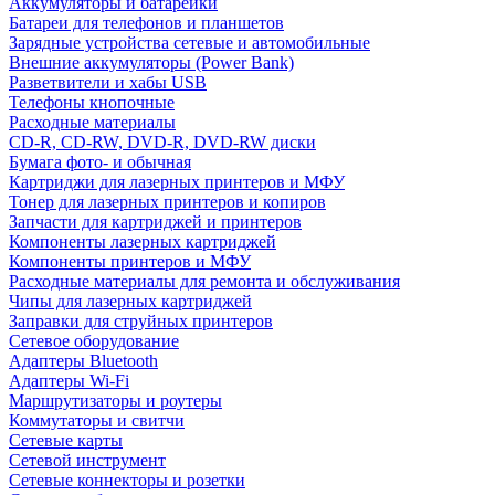
Аккумуляторы и батарейки
Батареи для телефонов и планшетов
Зарядные устройства сетевые и автомобильные
Внешние аккумуляторы (Power Bank)
Разветвители и хабы USB
Телефоны кнопочные
Расходные материалы
CD-R, CD-RW, DVD-R, DVD-RW диски
Бумага фото- и обычная
Картриджи для лазерных принтеров и МФУ
Тонер для лазерных принтеров и копиров
Запчасти для картриджей и принтеров
Компоненты лазерных картриджей
Компоненты принтеров и МФУ
Расходные материалы для ремонта и обслуживания
Чипы для лазерных картриджей
Заправки для струйных принтеров
Сетевое оборудование
Адаптеры Bluetooth
Адаптеры Wi-Fi
Маршрутизаторы и роутеры
Коммутаторы и свитчи
Сетевые карты
Сетевой инструмент
Сетевые коннекторы и розетки