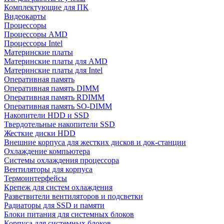
Комплектующие для ПК
Видеокарты
Процессоры
Процессоры AMD
Процессоры Intel
Материнские платы
Материнские платы для AMD
Материнские платы для Intel
Оперативная память
Оперативная память DIMM
Оперативная память RDIMM
Оперативная память SO-DIMM
Накопители HDD и SSD
Твердотельные накопители SSD
Жесткие диски HDD
Внешние корпуса для жестких дисков и док-станции
Охлаждение компьютера
Системы охлаждения процессора
Вентиляторы для корпуса
Термоинтерфейсы
Крепеж для систем охлаждения
Разветвители вентиляторов и подсветки
Радиаторы для SSD и памяти
Блоки питания для системных блоков
Корпуса для системных блоков