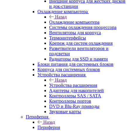
Внешние корпуса для жестких дисков
и док-станции
Охлаждение компьютера
Назад
Охлаждение компьютера
Системы охлаждения процессора
Вентиляторы для корпуса
Термоинтерфейсы
Крепеж для систем охлаждения
Разветвители вентиляторов и
подсветки
Радиаторы для SSD и памяти
Блоки питания для системных блоков
Корпуса для системных блоков
Устройства расширения
Назад
Устройства расширения
Адаптеры для накопителей
Контроллеры SAS / SATA
Контроллеры портов
DVD и Blu-Ray приводы
Звуковые карты
Периферия
Назад
Периферия