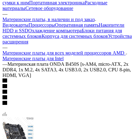
сумки к ним
Портативная электроника
Расходные
материалы
Сетевое оборудование
—
Материнские платы, в наличии и под заказ
Видеокарты
Процессоры
Оперативная память
Накопители
HDD и SSD
Охлаждение компьютера
Блоки питания для
системных блоков
Корпуса для системных блоков
Устройства
расширения
—
Материнские платы для всех моделей процессоров AMD
Материнские платы для Intel
—
Материнская плата ONDA B450S [s-AM4, micro-ATX, 2x
DDR4, 1x M.2, 4x SATA3, 4x USB3.0, 2x USB2.0, CPU 8-pin,
HDMI, VGA]