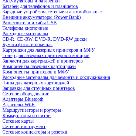
Аккумуляторы и батарейки
Батареи для телефонов и планшетов
Зарядные устройства сетевые и автомобильные
Внешние аккумуляторы (Power Bank)
Разветвители и хабы USB
Телефоны кнопочные
Расходные материалы
CD-R, CD-RW, DVD-R, DVD-RW диски
Бумага фото- и обычная
Картриджи для лазерных принтеров и МФУ
Тонер для лазерных принтеров и копиров
Запчасти для картриджей и принтеров
Компоненты лазерных картриджей
Компоненты принтеров и МФУ
Расходные материалы для ремонта и обслуживания
Чипы для лазерных картриджей
Заправки для струйных принтеров
Сетевое оборудование
Адаптеры Bluetooth
Адаптеры Wi-Fi
Маршрутизаторы и роутеры
Коммутаторы и свитчи
Сетевые карты
Сетевой инструмент
Сетевые коннекторы и розетки