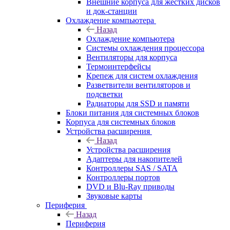
Внешние корпуса для жестких дисков
и док-станции
Охлаждение компьютера
Назад
Охлаждение компьютера
Системы охлаждения процессора
Вентиляторы для корпуса
Термоинтерфейсы
Крепеж для систем охлаждения
Разветвители вентиляторов и
подсветки
Радиаторы для SSD и памяти
Блоки питания для системных блоков
Корпуса для системных блоков
Устройства расширения
Назад
Устройства расширения
Адаптеры для накопителей
Контроллеры SAS / SATA
Контроллеры портов
DVD и Blu-Ray приводы
Звуковые карты
Периферия
Назад
Периферия