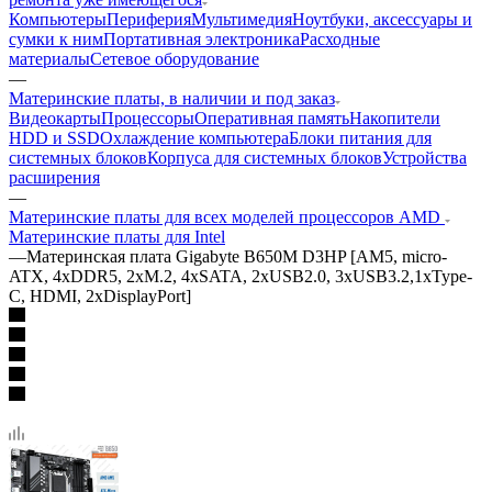
Компьютеры
Периферия
Мультимедия
Ноутбуки, аксессуары и
сумки к ним
Портативная электроника
Расходные
материалы
Сетевое оборудование
—
Материнские платы, в наличии и под заказ
Видеокарты
Процессоры
Оперативная память
Накопители
HDD и SSD
Охлаждение компьютера
Блоки питания для
системных блоков
Корпуса для системных блоков
Устройства
расширения
—
Материнские платы для всех моделей процессоров AMD
Материнские платы для Intel
—
Материнская плата Gigabyte B650M D3HP [AM5, micro-
ATX, 4xDDR5, 2xM.2, 4xSATA, 2xUSB2.0, 3xUSB3.2,1xType-
C, HDMI, 2xDisplayPort]