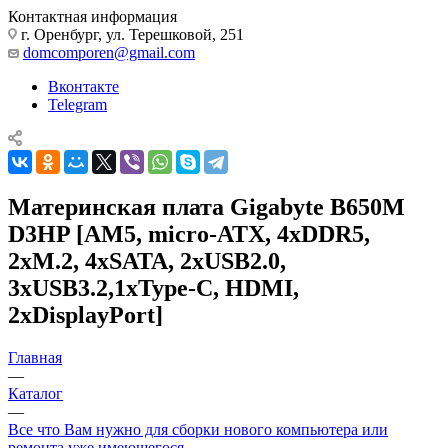
Контактная информация
г. Оренбург, ул. Терешковой, 251
domcomporen@gmail.com
Вконтакте
Telegram
Материнская плата Gigabyte B650M
D3HP [AM5, micro-ATX, 4xDDR5,
2xM.2, 4xSATA, 2xUSB2.0,
3xUSB3.2,1xType-C, HDMI,
2xDisplayPort]
Главная
—
Каталог
—
Все что Вам нужно для сборки нового компьютера или
ремонта уже имеющегося