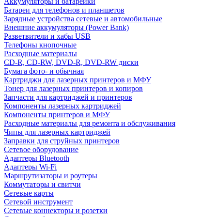
Аккумуляторы и батарейки
Батареи для телефонов и планшетов
Зарядные устройства сетевые и автомобильные
Внешние аккумуляторы (Power Bank)
Разветвители и хабы USB
Телефоны кнопочные
Расходные материалы
CD-R, CD-RW, DVD-R, DVD-RW диски
Бумага фото- и обычная
Картриджи для лазерных принтеров и МФУ
Тонер для лазерных принтеров и копиров
Запчасти для картриджей и принтеров
Компоненты лазерных картриджей
Компоненты принтеров и МФУ
Расходные материалы для ремонта и обслуживания
Чипы для лазерных картриджей
Заправки для струйных принтеров
Сетевое оборудование
Адаптеры Bluetooth
Адаптеры Wi-Fi
Маршрутизаторы и роутеры
Коммутаторы и свитчи
Сетевые карты
Сетевой инструмент
Сетевые коннекторы и розетки