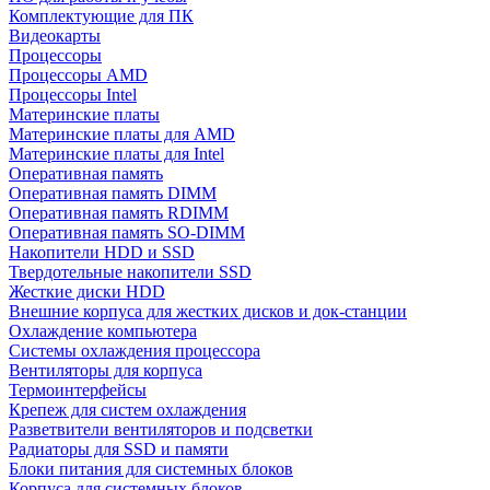
Комплектующие для ПК
Видеокарты
Процессоры
Процессоры AMD
Процессоры Intel
Материнские платы
Материнские платы для AMD
Материнские платы для Intel
Оперативная память
Оперативная память DIMM
Оперативная память RDIMM
Оперативная память SO-DIMM
Накопители HDD и SSD
Твердотельные накопители SSD
Жесткие диски HDD
Внешние корпуса для жестких дисков и док-станции
Охлаждение компьютера
Системы охлаждения процессора
Вентиляторы для корпуса
Термоинтерфейсы
Крепеж для систем охлаждения
Разветвители вентиляторов и подсветки
Радиаторы для SSD и памяти
Блоки питания для системных блоков
Корпуса для системных блоков