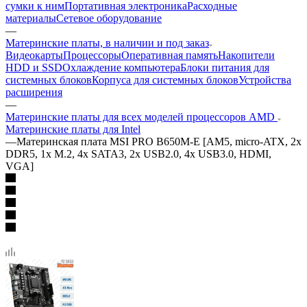
сумки к ним
Портативная электроника
Расходные
материалы
Сетевое оборудование
—
Материнские платы, в наличии и под заказ
Видеокарты
Процессоры
Оперативная память
Накопители
HDD и SSD
Охлаждение компьютера
Блоки питания для
системных блоков
Корпуса для системных блоков
Устройства
расширения
—
Материнские платы для всех моделей процессоров AMD
Материнские платы для Intel
—
Материнская плата MSI PRO B650M-E [AM5, micro-ATX, 2x
DDR5, 1x M.2, 4x SATA3, 2x USB2.0, 4x USB3.0, HDMI,
VGA]