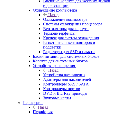
Внешние корпуса для жестких дисков
и док-станции
Охлаждение компьютера
Назад
Охлаждение компьютера
Системы охлаждения процессора
Вентиляторы для корпуса
Термоинтерфейсы
Крепеж для систем охлаждения
Разветвители вентиляторов и
подсветки
Радиаторы для SSD и памяти
Блоки питания для системных блоков
Корпуса для системных блоков
Устройства расширения
Назад
Устройства расширения
Адаптеры для накопителей
Контроллеры SAS / SATA
Контроллеры портов
DVD и Blu-Ray приводы
Звуковые карты
Периферия
Назад
Периферия