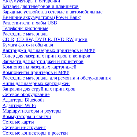
Аккумуляторы и батарейки
Батареи для телефонов и планшетов
Зарядные устройства сетевые и автомобильные
Внешние аккумуляторы (Power Bank)
Разветвители и хабы USB
Телефоны кнопочные
Расходные материалы
CD-R, CD-RW, DVD-R, DVD-RW диски
Бумага фото- и обычная
Картриджи для лазерных принтеров и МФУ
Тонер для лазерных принтеров и копиров
Запчасти для картриджей и принтеров
Компоненты лазерных картриджей
Компоненты принтеров и МФУ
Расходные материалы для ремонта и обслуживания
Чипы для лазерных картриджей
Заправки для струйных принтеров
Сетевое оборудование
Адаптеры Bluetooth
Адаптеры Wi-Fi
Маршрутизаторы и роутеры
Коммутаторы и свитчи
Сетевые карты
Сетевой инструмент
Сетевые коннекторы и розетки