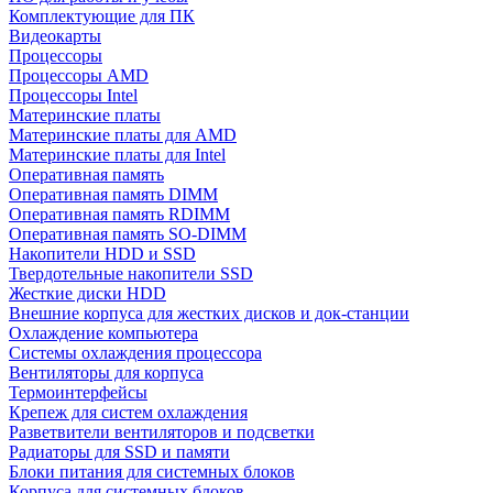
Комплектующие для ПК
Видеокарты
Процессоры
Процессоры AMD
Процессоры Intel
Материнские платы
Материнские платы для AMD
Материнские платы для Intel
Оперативная память
Оперативная память DIMM
Оперативная память RDIMM
Оперативная память SO-DIMM
Накопители HDD и SSD
Твердотельные накопители SSD
Жесткие диски HDD
Внешние корпуса для жестких дисков и док-станции
Охлаждение компьютера
Системы охлаждения процессора
Вентиляторы для корпуса
Термоинтерфейсы
Крепеж для систем охлаждения
Разветвители вентиляторов и подсветки
Радиаторы для SSD и памяти
Блоки питания для системных блоков
Корпуса для системных блоков