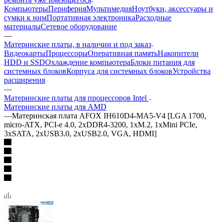
Компьютеры
Периферия
Мультимедия
Ноутбуки, аксессуары и
сумки к ним
Портативная электроника
Расходные
материалы
Сетевое оборудование
—
Материнские платы, в наличии и под заказ
Видеокарты
Процессоры
Оперативная память
Накопители
HDD и SSD
Охлаждение компьютера
Блоки питания для
системных блоков
Корпуса для системных блоков
Устройства
расширения
—
Материнские платы для процессоров Intel
Материнские платы для AMD
—
Материнская плата AFOX IH610D4-MA5-V4 [LGA 1700,
micro-ATX, PCI-e 4.0, 2xDDR4-3200, 1xM.2, 1xMini PCIe,
3xSATA, 2xUSB3.0, 2xUSB2.0, VGA, HDMI]