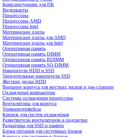
Комплектующие для ПК
Видеокарты
Процессоры
Процессоры AMD
Процессоры Intel
Материнские платы
Материнские платы для AMD
Материнские платы для Intel
Оперативная память
Оперативная память DIMM
Оперативная память RDIMM
Оперативная память SO-DIMM
Накопители HDD и SSD
Твердотельные накопители SSD
Жесткие диски HDD
Внешние корпуса для жестких дисков и док-станции
Охлаждение компьютера
Системы охлаждения процессора
Вентиляторы для корпуса
Термоинтерфейсы
Крепеж для систем охлаждения
Разветвители вентиляторов и подсветки
Радиаторы для SSD и памяти
Блоки питания для системных блоков
Корпуса для системных блоков