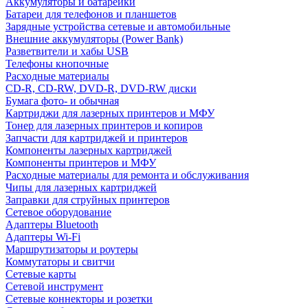
Аккумуляторы и батарейки
Батареи для телефонов и планшетов
Зарядные устройства сетевые и автомобильные
Внешние аккумуляторы (Power Bank)
Разветвители и хабы USB
Телефоны кнопочные
Расходные материалы
CD-R, CD-RW, DVD-R, DVD-RW диски
Бумага фото- и обычная
Картриджи для лазерных принтеров и МФУ
Тонер для лазерных принтеров и копиров
Запчасти для картриджей и принтеров
Компоненты лазерных картриджей
Компоненты принтеров и МФУ
Расходные материалы для ремонта и обслуживания
Чипы для лазерных картриджей
Заправки для струйных принтеров
Сетевое оборудование
Адаптеры Bluetooth
Адаптеры Wi-Fi
Маршрутизаторы и роутеры
Коммутаторы и свитчи
Сетевые карты
Сетевой инструмент
Сетевые коннекторы и розетки