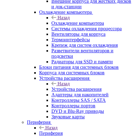
Внешние корпуса для жестких дисков
и док-станции
Охлаждение компьютера
Назад
Охлаждение компьютера
Системы охлаждения процессора
Вентиляторы для корпуса
Термоинтерфейсы
Крепеж для систем охлаждения
Разветвители вентиляторов и
подсветки
Радиаторы для SSD и памяти
Блоки питания для системных блоков
Корпуса для системных блоков
Устройства расширения
Назад
Устройства расширения
Адаптеры для накопителей
Контроллеры SAS / SATA
Контроллеры портов
DVD и Blu-Ray приводы
Звуковые карты
Периферия
Назад
Периферия