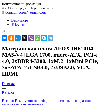
Контактная информация
г. Оренбург, ул. Терешковой, 251
domcomporen@gmail.com
Вконтакте
Telegram
Материнская плата AFOX IH610D4-
MA5-V4 [LGA 1700, micro-ATX, PCI-e
4.0, 2xDDR4-3200, 1xM.2, 1xMini PCIe,
3xSATA, 2xUSB3.0, 2xUSB2.0, VGA,
HDMI]
Главная
—
Каталог
—
Все что Вам нужно для сборки нового компьютера или
ремонта уже имеющегося