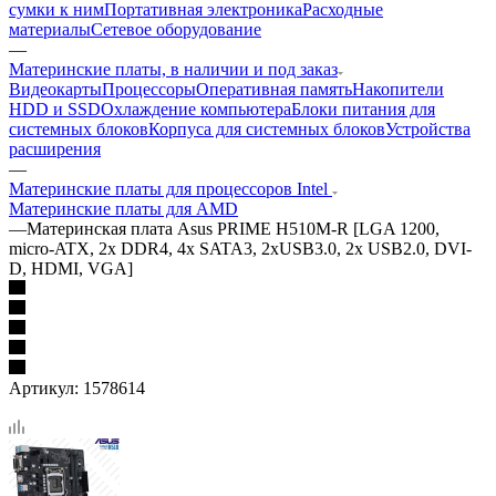
сумки к ним
Портативная электроника
Расходные
материалы
Сетевое оборудование
—
Материнские платы, в наличии и под заказ
Видеокарты
Процессоры
Оперативная память
Накопители
HDD и SSD
Охлаждение компьютера
Блоки питания для
системных блоков
Корпуса для системных блоков
Устройства
расширения
—
Материнские платы для процессоров Intel
Материнские платы для AMD
—
Материнская плата Asus PRIME H510M-R [LGA 1200,
micro-ATX, 2x DDR4, 4x SATA3, 2xUSB3.0, 2x USB2.0, DVI-
D, HDMI, VGA]
Артикул:
1578614