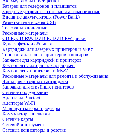
Аккумуляторы и батарейки
Батареи для телефонов и планшетов
Зарядные устройства сетевые и автомобильные
Внешние аккумуляторы (Power Bank)
Разветвители и хабы USB
Телефоны кнопочные
Расходные материалы
CD-R, CD-RW, DVD-R, DVD-RW диски
Бумага фото- и обычная
Картриджи для лазерных принтеров и МФУ
Тонер для лазерных принтеров и копиров
Запчасти для картриджей и принтеров
Компоненты лазерных картриджей
Компоненты принтеров и МФУ
Расходные материалы для ремонта и обслуживания
Чипы для лазерных картриджей
Заправки для струйных принтеров
Сетевое оборудование
Адаптеры Bluetooth
Адаптеры Wi-Fi
Маршрутизаторы и роутеры
Коммутаторы и свитчи
Сетевые карты
Сетевой инструмент
Сетевые коннекторы и розетки