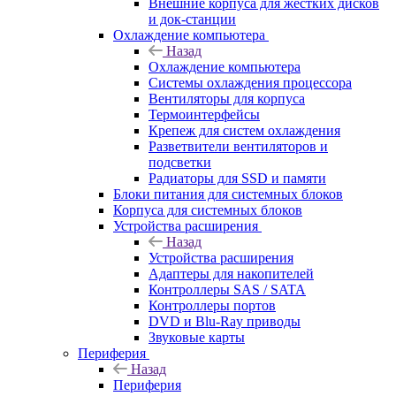
Внешние корпуса для жестких дисков
и док-станции
Охлаждение компьютера
Назад
Охлаждение компьютера
Системы охлаждения процессора
Вентиляторы для корпуса
Термоинтерфейсы
Крепеж для систем охлаждения
Разветвители вентиляторов и
подсветки
Радиаторы для SSD и памяти
Блоки питания для системных блоков
Корпуса для системных блоков
Устройства расширения
Назад
Устройства расширения
Адаптеры для накопителей
Контроллеры SAS / SATA
Контроллеры портов
DVD и Blu-Ray приводы
Звуковые карты
Периферия
Назад
Периферия