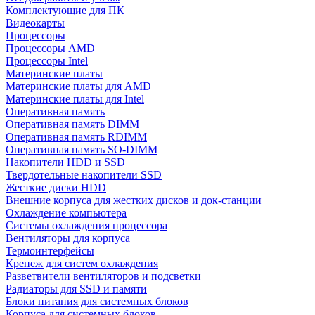
Комплектующие для ПК
Видеокарты
Процессоры
Процессоры AMD
Процессоры Intel
Материнские платы
Материнские платы для AMD
Материнские платы для Intel
Оперативная память
Оперативная память DIMM
Оперативная память RDIMM
Оперативная память SO-DIMM
Накопители HDD и SSD
Твердотельные накопители SSD
Жесткие диски HDD
Внешние корпуса для жестких дисков и док-станции
Охлаждение компьютера
Системы охлаждения процессора
Вентиляторы для корпуса
Термоинтерфейсы
Крепеж для систем охлаждения
Разветвители вентиляторов и подсветки
Радиаторы для SSD и памяти
Блоки питания для системных блоков
Корпуса для системных блоков