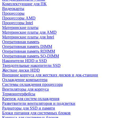
Комплектующие для ПК
Видеокарты
Процессоры
Процессоры AMD
Процессоры Intel
Материнские платы
Материнские платы для AMD
Материнские платы для Intel
Оперативная память
Оперативная память DIMM
Оперативная память RDIMM
Оперативная память SO-DIMM
Накопители HDD и SSD
Твердотельные накопители SSD
Жесткие диски HDD
Внешние корпуса для жестких дисков и док-станции
Охлаждение компьютера
Системы охлаждения процессора
Вентиляторы для корпуса
Термоинтерфейсы
Крепеж для систем охлаждения
Разветвители вентиляторов и подсветки
Радиаторы для SSD и памяти
Блоки питания для системных блоков
Корпуса для системных блоков