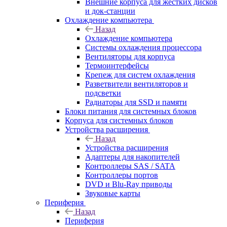
Внешние корпуса для жестких дисков
и док-станции
Охлаждение компьютера
Назад
Охлаждение компьютера
Системы охлаждения процессора
Вентиляторы для корпуса
Термоинтерфейсы
Крепеж для систем охлаждения
Разветвители вентиляторов и
подсветки
Радиаторы для SSD и памяти
Блоки питания для системных блоков
Корпуса для системных блоков
Устройства расширения
Назад
Устройства расширения
Адаптеры для накопителей
Контроллеры SAS / SATA
Контроллеры портов
DVD и Blu-Ray приводы
Звуковые карты
Периферия
Назад
Периферия