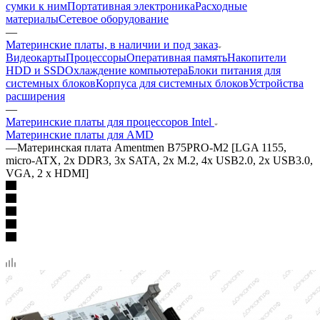
сумки к ним
Портативная электроника
Расходные
материалы
Сетевое оборудование
—
Материнские платы, в наличии и под заказ
Видеокарты
Процессоры
Оперативная память
Накопители
HDD и SSD
Охлаждение компьютера
Блоки питания для
системных блоков
Корпуса для системных блоков
Устройства
расширения
—
Материнские платы для процессоров Intel
Материнские платы для AMD
—
Материнская плата Amentmen B75PRO-M2 [LGA 1155,
micro-ATX, 2x DDR3, 3x SATA, 2x M.2, 4x USB2.0, 2x USB3.0,
VGA, 2 x HDMI]