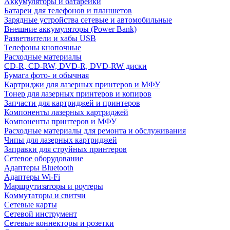
Аккумуляторы и батарейки
Батареи для телефонов и планшетов
Зарядные устройства сетевые и автомобильные
Внешние аккумуляторы (Power Bank)
Разветвители и хабы USB
Телефоны кнопочные
Расходные материалы
CD-R, CD-RW, DVD-R, DVD-RW диски
Бумага фото- и обычная
Картриджи для лазерных принтеров и МФУ
Тонер для лазерных принтеров и копиров
Запчасти для картриджей и принтеров
Компоненты лазерных картриджей
Компоненты принтеров и МФУ
Расходные материалы для ремонта и обслуживания
Чипы для лазерных картриджей
Заправки для струйных принтеров
Сетевое оборудование
Адаптеры Bluetooth
Адаптеры Wi-Fi
Маршрутизаторы и роутеры
Коммутаторы и свитчи
Сетевые карты
Сетевой инструмент
Сетевые коннекторы и розетки