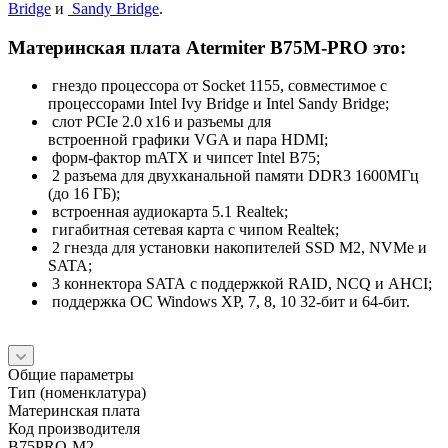
Bridge
и
Sandy Bridge
.
Материнская плата Atermiter B75M-PRO это:
гнездо процессора от Socket 1155, совместимое с
процессорами Intel Ivy Bridge и Intel Sandy Bridge;
слот PCIe 2.0 x16 и разъемы для
встроенной графики VGA и пара HDMI;
форм-фактор mATX и чипсет Intel B75;
2 разъема для двухканальной памяти DDR3 1600МГц
(до 16 ГБ);
встроенная аудиокарта 5.1 Realtek;
гигабитная сетевая карта с чипом Realtek;
2 гнезда для установки накопителей SSD М2, NVMe и
SATA;
3 коннектора SATA с поддержкой RAID, NCQ и AHCI;
поддержка ОС Windows XP, 7, 8, 10 32-бит и 64-бит.
Общие параметры
Тип (номенклатура)
Материнская плата
Код производителя
B75PRO-M2