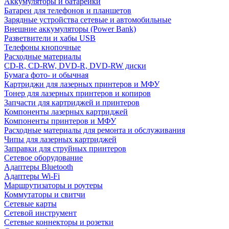
Аккумуляторы и батарейки
Батареи для телефонов и планшетов
Зарядные устройства сетевые и автомобильные
Внешние аккумуляторы (Power Bank)
Разветвители и хабы USB
Телефоны кнопочные
Расходные материалы
CD-R, CD-RW, DVD-R, DVD-RW диски
Бумага фото- и обычная
Картриджи для лазерных принтеров и МФУ
Тонер для лазерных принтеров и копиров
Запчасти для картриджей и принтеров
Компоненты лазерных картриджей
Компоненты принтеров и МФУ
Расходные материалы для ремонта и обслуживания
Чипы для лазерных картриджей
Заправки для струйных принтеров
Сетевое оборудование
Адаптеры Bluetooth
Адаптеры Wi-Fi
Маршрутизаторы и роутеры
Коммутаторы и свитчи
Сетевые карты
Сетевой инструмент
Сетевые коннекторы и розетки