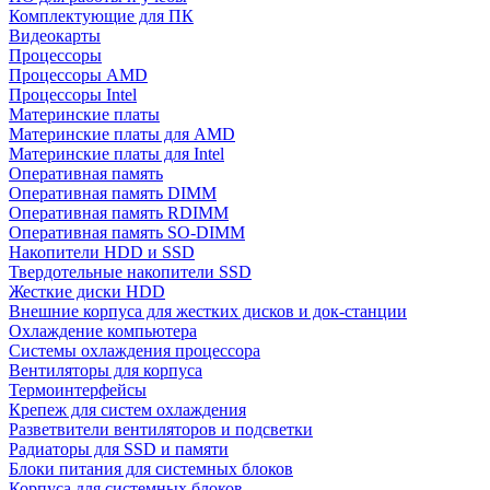
Комплектующие для ПК
Видеокарты
Процессоры
Процессоры AMD
Процессоры Intel
Материнские платы
Материнские платы для AMD
Материнские платы для Intel
Оперативная память
Оперативная память DIMM
Оперативная память RDIMM
Оперативная память SO-DIMM
Накопители HDD и SSD
Твердотельные накопители SSD
Жесткие диски HDD
Внешние корпуса для жестких дисков и док-станции
Охлаждение компьютера
Системы охлаждения процессора
Вентиляторы для корпуса
Термоинтерфейсы
Крепеж для систем охлаждения
Разветвители вентиляторов и подсветки
Радиаторы для SSD и памяти
Блоки питания для системных блоков
Корпуса для системных блоков