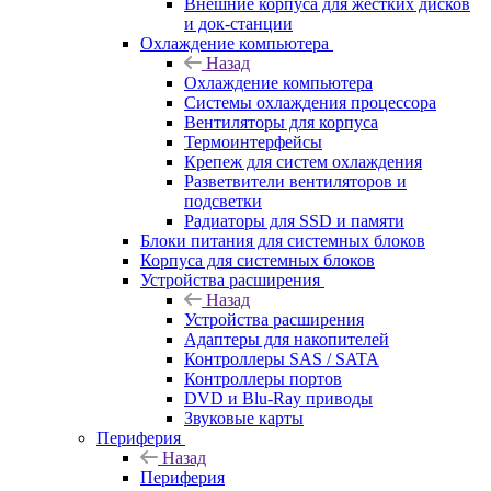
Внешние корпуса для жестких дисков
и док-станции
Охлаждение компьютера
Назад
Охлаждение компьютера
Системы охлаждения процессора
Вентиляторы для корпуса
Термоинтерфейсы
Крепеж для систем охлаждения
Разветвители вентиляторов и
подсветки
Радиаторы для SSD и памяти
Блоки питания для системных блоков
Корпуса для системных блоков
Устройства расширения
Назад
Устройства расширения
Адаптеры для накопителей
Контроллеры SAS / SATA
Контроллеры портов
DVD и Blu-Ray приводы
Звуковые карты
Периферия
Назад
Периферия