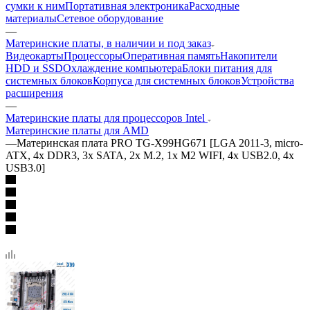
сумки к ним
Портативная электроника
Расходные
материалы
Сетевое оборудование
—
Материнские платы, в наличии и под заказ
Видеокарты
Процессоры
Оперативная память
Накопители
HDD и SSD
Охлаждение компьютера
Блоки питания для
системных блоков
Корпуса для системных блоков
Устройства
расширения
—
Материнские платы для процессоров Intel
Материнские платы для AMD
—
Материнская плата PRO TG-X99HG671 [LGA 2011-3, micro-
ATX, 4x DDR3, 3x SATA, 2x M.2, 1x M2 WIFI, 4x USB2.0, 4x
USB3.0]