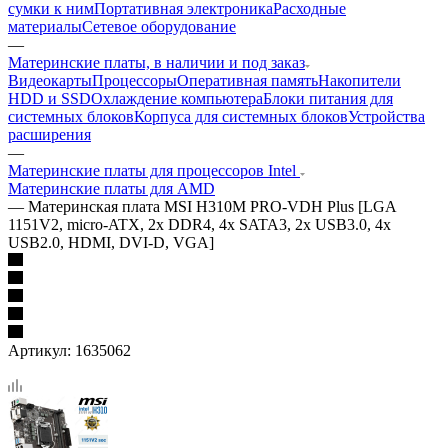
сумки к ним
Портативная электроника
Расходные
материалы
Сетевое оборудование
—
Материнские платы, в наличии и под заказ
Видеокарты
Процессоры
Оперативная память
Накопители
HDD и SSD
Охлаждение компьютера
Блоки питания для
системных блоков
Корпуса для системных блоков
Устройства
расширения
—
Материнские платы для процессоров Intel
Материнские платы для AMD
—
Материнская плата MSI H310M PRO-VDH Plus [LGA
1151V2, micro-ATX, 2x DDR4, 4x SATA3, 2x USB3.0, 4x
USB2.0, HDMI, DVI-D, VGA]
Артикул:
1635062