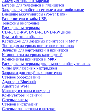
Аккумуляторы и батарейки
Батареи для телефонов и планшетов
Зарядные устройства сетевые и автомобильные
Внешние аккумуляторы (Power Bank)
Разветвители и хабы USB
Телефоны кнопочные
Расходные материалы
CD-R, CD-RW, DVD-R, DVD-RW диски
Бумага фото- и обычная
Картриджи для лазерных принтеров и МФУ
Тонер для лазерных принтеров и копиров
Запчасти для картриджей и принтеров
Компоненты лазерных картриджей
Компоненты принтеров и МФУ
Расходные материалы для ремонта и обслуживания
Чипы для лазерных картриджей
Заправки для струйных принтеров
Сетевое оборудование
Адаптеры Bluetooth
Адаптеры Wi-Fi
Маршрутизаторы и роутеры
Коммутаторы и свитчи
Сетевые карты
Сетевой инструмент
Сетевые коннекторы и розетки