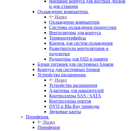
Внешние корпуса для жестких дисков
и док-станции
Охлаждение компьютера
Назад
Охлаждение компьютера
Системы охлаждения процессора
Вентиляторы для корпуса
Термоинтерфейсы
Крепеж для систем охлаждения
Разветвители вентиляторов и
подсветки
Радиаторы для SSD и памяти
Блоки питания для системных блоков
Корпуса для системных блоков
Устройства расширения
Назад
Устройства расширения
Адаптеры для накопителей
Контроллеры SAS / SATA
Контроллеры портов
DVD и Blu-Ray приводы
Звуковые карты
Периферия
Назад
Периферия