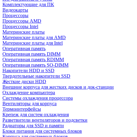
Комплектующие для ПК
Видеокарты
Процессоры
Процессоры AMD
Процессоры Intel
Материнские платы
Материнские платы для AMD
Материнские платы для Intel
Оперативная память
Оперативная память DIMM
Оперативная память RDIMM
Оперативная память SO-DIMM
Накопители HDD и SSD
Твердотельные накопители SSD
Жесткие диски HDD
Внешние корпуса для жестких дисков и док-станции
Охлаждение компьютера
Системы охлаждения процессора
Вентиляторы для корпуса
Термоинтерфейсы
Крепеж для систем охлаждения
Разветвители вентиляторов и подсветки
Радиаторы для SSD и памяти
Блоки питания для системных блоков
Корпуса для системных блоков