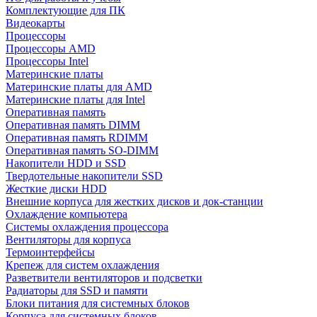
Комплектующие для ПК
Видеокарты
Процессоры
Процессоры AMD
Процессоры Intel
Материнские платы
Материнские платы для AMD
Материнские платы для Intel
Оперативная память
Оперативная память DIMM
Оперативная память RDIMM
Оперативная память SO-DIMM
Накопители HDD и SSD
Твердотельные накопители SSD
Жесткие диски HDD
Внешние корпуса для жестких дисков и док-станции
Охлаждение компьютера
Системы охлаждения процессора
Вентиляторы для корпуса
Термоинтерфейсы
Крепеж для систем охлаждения
Разветвители вентиляторов и подсветки
Радиаторы для SSD и памяти
Блоки питания для системных блоков
Корпуса для системных блоков