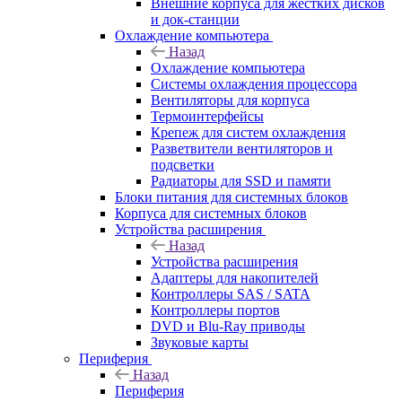
Внешние корпуса для жестких дисков
и док-станции
Охлаждение компьютера
Назад
Охлаждение компьютера
Системы охлаждения процессора
Вентиляторы для корпуса
Термоинтерфейсы
Крепеж для систем охлаждения
Разветвители вентиляторов и
подсветки
Радиаторы для SSD и памяти
Блоки питания для системных блоков
Корпуса для системных блоков
Устройства расширения
Назад
Устройства расширения
Адаптеры для накопителей
Контроллеры SAS / SATA
Контроллеры портов
DVD и Blu-Ray приводы
Звуковые карты
Периферия
Назад
Периферия