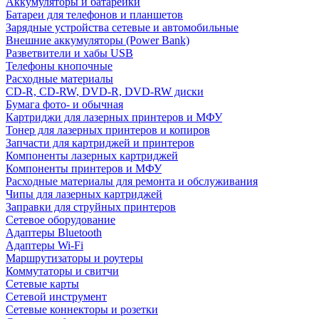
Аккумуляторы и батарейки
Батареи для телефонов и планшетов
Зарядные устройства сетевые и автомобильные
Внешние аккумуляторы (Power Bank)
Разветвители и хабы USB
Телефоны кнопочные
Расходные материалы
CD-R, CD-RW, DVD-R, DVD-RW диски
Бумага фото- и обычная
Картриджи для лазерных принтеров и МФУ
Тонер для лазерных принтеров и копиров
Запчасти для картриджей и принтеров
Компоненты лазерных картриджей
Компоненты принтеров и МФУ
Расходные материалы для ремонта и обслуживания
Чипы для лазерных картриджей
Заправки для струйных принтеров
Сетевое оборудование
Адаптеры Bluetooth
Адаптеры Wi-Fi
Маршрутизаторы и роутеры
Коммутаторы и свитчи
Сетевые карты
Сетевой инструмент
Сетевые коннекторы и розетки