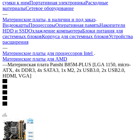
сумки к ним
Портативная электроника
Расходные
материалы
Сетевое оборудование
—
Материнские платы, в наличии и под заказ
Видеокарты
Процессоры
Оперативная память
Накопители
HDD и SSD
Охлаждение компьютера
Блоки питания для
системных блоков
Корпуса для системных блоков
Устройства
расширения
—
Материнские платы для процессоров Intel
Материнские платы для AMD
—
Материнская плата Panshi B85M-PLUS [LGA 1150, micro-
ATX, 4x DDR3, 4x SATA3, 1x M2, 2x USB3.0, 2x USB2.0,
HDMI, VGA]