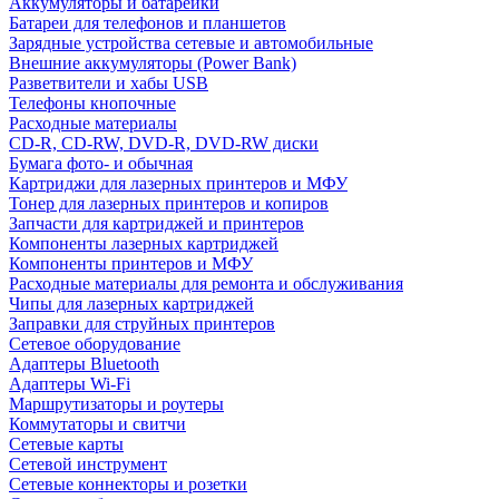
Аккумуляторы и батарейки
Батареи для телефонов и планшетов
Зарядные устройства сетевые и автомобильные
Внешние аккумуляторы (Power Bank)
Разветвители и хабы USB
Телефоны кнопочные
Расходные материалы
CD-R, CD-RW, DVD-R, DVD-RW диски
Бумага фото- и обычная
Картриджи для лазерных принтеров и МФУ
Тонер для лазерных принтеров и копиров
Запчасти для картриджей и принтеров
Компоненты лазерных картриджей
Компоненты принтеров и МФУ
Расходные материалы для ремонта и обслуживания
Чипы для лазерных картриджей
Заправки для струйных принтеров
Сетевое оборудование
Адаптеры Bluetooth
Адаптеры Wi-Fi
Маршрутизаторы и роутеры
Коммутаторы и свитчи
Сетевые карты
Сетевой инструмент
Сетевые коннекторы и розетки