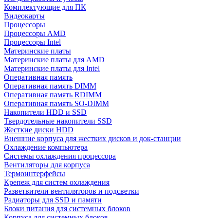
Комплектующие для ПК
Видеокарты
Процессоры
Процессоры AMD
Процессоры Intel
Материнские платы
Материнские платы для AMD
Материнские платы для Intel
Оперативная память
Оперативная память DIMM
Оперативная память RDIMM
Оперативная память SO-DIMM
Накопители HDD и SSD
Твердотельные накопители SSD
Жесткие диски HDD
Внешние корпуса для жестких дисков и док-станции
Охлаждение компьютера
Системы охлаждения процессора
Вентиляторы для корпуса
Термоинтерфейсы
Крепеж для систем охлаждения
Разветвители вентиляторов и подсветки
Радиаторы для SSD и памяти
Блоки питания для системных блоков
Корпуса для системных блоков