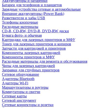
Аккумуляторы и батарейки
Батареи для телефонов и планшетов
Зарядные устройства сетевые и автомобильные
Внешние аккумуляторы (Power Bank)
Разветвители и хабы USB
Телефоны кнопочные
Расходные материалы
CD-R, CD-RW, DVD-R, DVD-RW диски
Бумага фото- и обычная
Картриджи для лазерных принтеров и МФУ
Тонер для лазерных принтеров и копиров
Запчасти для картриджей и принтеров
Компоненты лазерных картриджей
Компоненты принтеров и МФУ
Расходные материалы для ремонта и обслуживания
Чипы для лазерных картриджей
Заправки для струйных принтеров
Сетевое оборудование
Адаптеры Bluetooth
Адаптеры Wi-Fi
Маршрутизаторы и роутеры
Коммутаторы и свитчи
Сетевые карты
Сетевой инструмент
Сетевые коннекторы и розетки