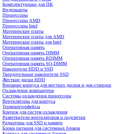
Комплектующие для ПК
Видеокарты
Процессоры
Процессоры AMD
Процессоры Intel
Материнские платы
Материнские платы для AMD
Материнские платы для Intel
Оперативная память
Оперативная память DIMM
Оперативная память RDIMM
Оперативная память SO-DIMM
Накопители HDD и SSD
Твердотельные накопители SSD
Жесткие диски HDD
Внешние корпуса для жестких дисков и док-станции
Охлаждение компьютера
Системы охлаждения процессора
Вентиляторы для корпуса
Термоинтерфейсы
Крепеж для систем охлаждения
Разветвители вентиляторов и подсветки
Радиаторы для SSD и памяти
Блоки питания для системных блоков
Корпуса для системных блоков