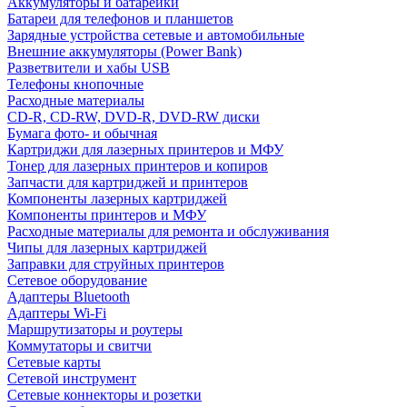
Аккумуляторы и батарейки
Батареи для телефонов и планшетов
Зарядные устройства сетевые и автомобильные
Внешние аккумуляторы (Power Bank)
Разветвители и хабы USB
Телефоны кнопочные
Расходные материалы
CD-R, CD-RW, DVD-R, DVD-RW диски
Бумага фото- и обычная
Картриджи для лазерных принтеров и МФУ
Тонер для лазерных принтеров и копиров
Запчасти для картриджей и принтеров
Компоненты лазерных картриджей
Компоненты принтеров и МФУ
Расходные материалы для ремонта и обслуживания
Чипы для лазерных картриджей
Заправки для струйных принтеров
Сетевое оборудование
Адаптеры Bluetooth
Адаптеры Wi-Fi
Маршрутизаторы и роутеры
Коммутаторы и свитчи
Сетевые карты
Сетевой инструмент
Сетевые коннекторы и розетки