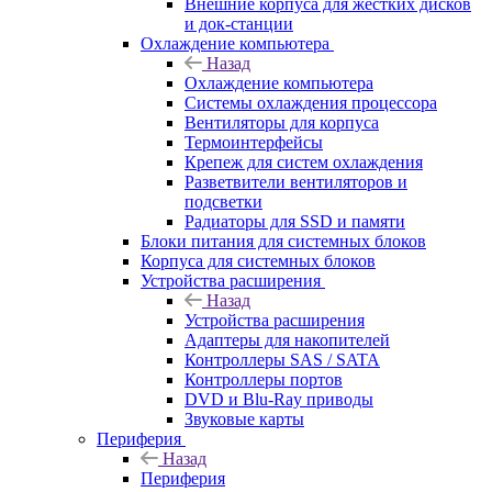
Внешние корпуса для жестких дисков
и док-станции
Охлаждение компьютера
Назад
Охлаждение компьютера
Системы охлаждения процессора
Вентиляторы для корпуса
Термоинтерфейсы
Крепеж для систем охлаждения
Разветвители вентиляторов и
подсветки
Радиаторы для SSD и памяти
Блоки питания для системных блоков
Корпуса для системных блоков
Устройства расширения
Назад
Устройства расширения
Адаптеры для накопителей
Контроллеры SAS / SATA
Контроллеры портов
DVD и Blu-Ray приводы
Звуковые карты
Периферия
Назад
Периферия