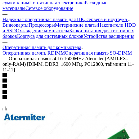
сумки к ним
Портативная электроника
Расходные
материалы
Сетевое оборудование
—
Надежная оперативная память для ПК, сервера и ноутбука
Видеокарты
Процессоры
Материнские платы
Накопители HDD
и SSD
Охлаждение компьютера
Блоки питания для системных
блоков
Корпуса для системных блоков
Устройства расширения
—
Оперативная память для компьютера
Оперативная память RDIMM
Оперативная память SO-DIMM
—
Оперативная память 4 Гб 1600MHz Atermiter (AMD-FX-
only-RAM) [DIMM, DDR3, 1600 МГц, PC12800, тайминги 11-
11-11]