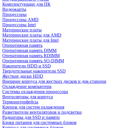
Комплектующие для ПК
Видеокарты
Процессоры
Процессоры AMD
Процессоры Intel
Материнские платы
Материнские платы для AMD
Материнские платы для Intel
Оперативная память
Оперативная память DIMM
Оперативная память RDIMM
Оперативная память SO-DIMM
Накопители HDD и SSD
Твердотельные накопители SSD
Жесткие диски HDD
Внешние корпуса для жестких дисков и док-станции
Охлаждение компьютера
Системы охлаждения процессора
Вентиляторы для корпуса
Термоинтерфейсы
Крепеж для систем охлаждения
Разветвители вентиляторов и подсветки
Радиаторы для SSD и памяти
Блоки питания для системных блоков
Корпуса для системных блоков