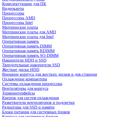
Комплектующие для ПК
Видеокарты
Процессоры
Процессоры AMD
Процессоры Intel
Материнские платы
Материнские платы для AMD
Материнские платы для Intel
Оперативная память
Оперативная память DIMM
Оперативная память RDIMM
Оперативная память SO-DIMM
Накопители HDD и SSD
Твердотельные накопители SSD
Жесткие диски HDD
Внешние корпуса для жестких дисков и док-станции
Охлаждение компьютера
Системы охлаждения процессора
Вентиляторы для корпуса
Термоинтерфейсы
Крепеж для систем охлаждения
Разветвители вентиляторов и подсветки
Радиаторы для SSD и памяти
Блоки питания для системных блоков
Корпуса для системных блоков