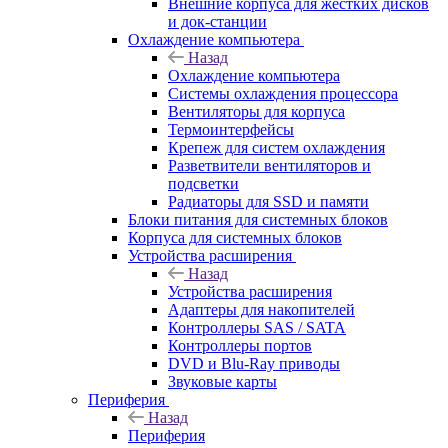
Внешние корпуса для жестких дисков
и док-станции
Охлаждение компьютера
Назад
Охлаждение компьютера
Системы охлаждения процессора
Вентиляторы для корпуса
Термоинтерфейсы
Крепеж для систем охлаждения
Разветвители вентиляторов и
подсветки
Радиаторы для SSD и памяти
Блоки питания для системных блоков
Корпуса для системных блоков
Устройства расширения
Назад
Устройства расширения
Адаптеры для накопителей
Контроллеры SAS / SATA
Контроллеры портов
DVD и Blu-Ray приводы
Звуковые карты
Периферия
Назад
Периферия