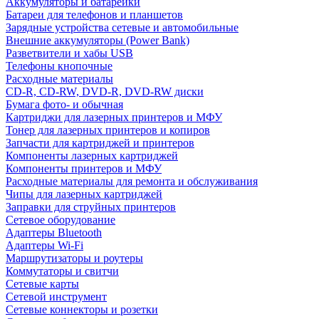
Аккумуляторы и батарейки
Батареи для телефонов и планшетов
Зарядные устройства сетевые и автомобильные
Внешние аккумуляторы (Power Bank)
Разветвители и хабы USB
Телефоны кнопочные
Расходные материалы
CD-R, CD-RW, DVD-R, DVD-RW диски
Бумага фото- и обычная
Картриджи для лазерных принтеров и МФУ
Тонер для лазерных принтеров и копиров
Запчасти для картриджей и принтеров
Компоненты лазерных картриджей
Компоненты принтеров и МФУ
Расходные материалы для ремонта и обслуживания
Чипы для лазерных картриджей
Заправки для струйных принтеров
Сетевое оборудование
Адаптеры Bluetooth
Адаптеры Wi-Fi
Маршрутизаторы и роутеры
Коммутаторы и свитчи
Сетевые карты
Сетевой инструмент
Сетевые коннекторы и розетки