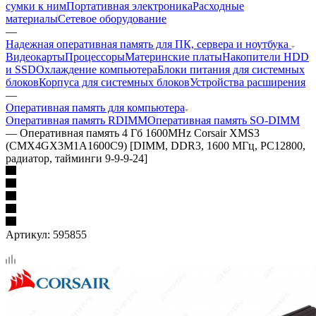
сумки к ним
Портативная электроника
Расходные
материалы
Сетевое оборудование
—
Надежная оперативная память для ПК, сервера и ноутбука
Видеокарты
Процессоры
Материнские платы
Накопители HDD
и SSD
Охлаждение компьютера
Блоки питания для системных
блоков
Корпуса для системных блоков
Устройства расширения
—
Оперативная память для компьютера
Оперативная память RDIMM
Оперативная память SO-DIMM
—
Оперативная память 4 Гб 1600MHz Corsair XMS3
(CMX4GX3M1A1600C9) [DIMM, DDR3, 1600 МГц, PC12800,
радиатор, тайминги 9-9-9-24]
Артикул:
595855