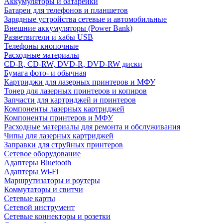
Аккумуляторы и батарейки
Батареи для телефонов и планшетов
Зарядные устройства сетевые и автомобильные
Внешние аккумуляторы (Power Bank)
Разветвители и хабы USB
Телефоны кнопочные
Расходные материалы
CD-R, CD-RW, DVD-R, DVD-RW диски
Бумага фото- и обычная
Картриджи для лазерных принтеров и МФУ
Тонер для лазерных принтеров и копиров
Запчасти для картриджей и принтеров
Компоненты лазерных картриджей
Компоненты принтеров и МФУ
Расходные материалы для ремонта и обслуживания
Чипы для лазерных картриджей
Заправки для струйных принтеров
Сетевое оборудование
Адаптеры Bluetooth
Адаптеры Wi-Fi
Маршрутизаторы и роутеры
Коммутаторы и свитчи
Сетевые карты
Сетевой инструмент
Сетевые коннекторы и розетки