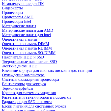
Комплектующие для ПК
Видеокарты
Процессоры
Процессоры AMD
Процессоры Intel
Материнские платы
Материнские платы для AMD
Материнские платы для Intel
Оперативная память
Оперативная память DIMM
Оперативная память RDIMM
Оперативная память SO-DIMM
Накопители HDD и SSD
Твердотельные накопители SSD
Жесткие диски HDD
Внешние корпуса для жестких дисков и док-станции
Охлаждение компьютера
Системы охлаждения процессора
Вентиляторы для корпуса
Термоинтерфейсы
Крепеж для систем охлаждения
Разветвители вентиляторов и подсветки
Радиаторы для SSD и памяти
Блоки питания для системных блоков
Корпуса для системных блоков